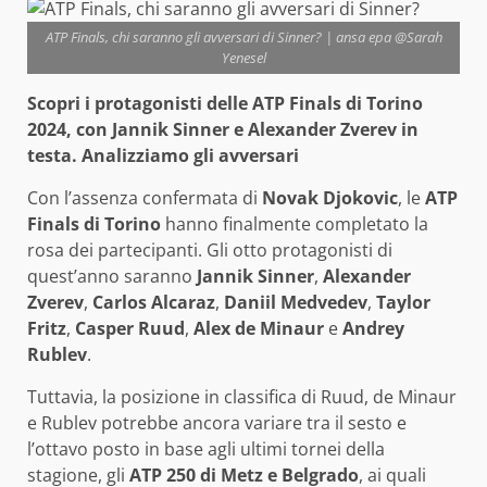
ATP Finals, chi saranno gli avversari di Sinner? | ansa epa @Sarah
Yenesel
Scopri i protagonisti delle ATP Finals di Torino
2024, con Jannik Sinner e Alexander Zverev in
testa. Analizziamo gli avversari
Con l’assenza confermata di
Novak Djokovic
, le
ATP
Finals di Torino
hanno finalmente completato la
rosa dei partecipanti. Gli otto protagonisti di
quest’anno saranno
Jannik Sinner
,
Alexander
Zverev
,
Carlos Alcaraz
,
Daniil Medvedev
,
Taylor
Fritz
,
Casper Ruud
,
Alex de Minaur
e
Andrey
Rublev
.
Tuttavia, la posizione in classifica di Ruud, de Minaur
e Rublev potrebbe ancora variare tra il sesto e
l’ottavo posto in base agli ultimi tornei della
stagione, gli
ATP 250 di Metz e Belgrado
, ai quali