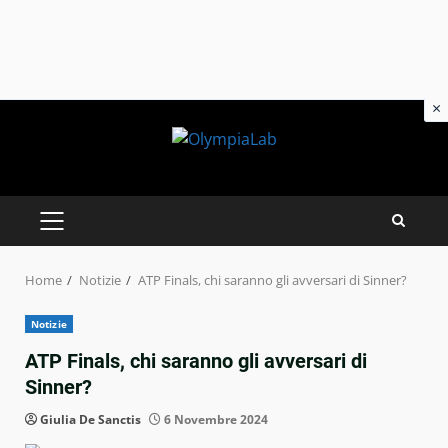
×
Skip
to
content
PRIMARY
MENU
Home
Notizie
ATP Finals, chi saranno gli avversari di Sinner?
Notizie
ATP Finals, chi saranno gli avversari di
Sinner?
Giulia De Sanctis
6 Novembre 2024