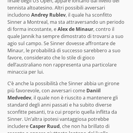
finale degli US Open, appare lontano dal livello del
tennista altoatesino. Altri possibili avversari
includono
Andrey Rublev
, il quale ha sconfitto
Sinner a Montreal, ma sta attraversando un periodo
di forma incostante, e
Alex de Minaur
, contro il
quale Jannik ha sempre dimostrato di trovarsi a suo
agio sul campo. Se Sinner dovesse affrontare de
Minaur, le probabilità di successo sarebbero a suo
favore, considerato che lo stile di gioco
dell’australiano non rappresenta una particolare
minaccia per lui.
C’è anche la possibilità che Sinner abbia un girone
più favorevole, con avversari come
Daniil
Medvedev
, il quale non è riuscito a mantenere gli
standard degli anni passati e ha subito diverse
sconfitte pesanti, tra cui proprio quella inflitta da
Sinner. Un’altra ipotesi vantaggiosa potrebbe
includere
Casper Ruud
, che non ha brillato di