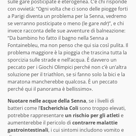
sulle gare posticipate è eterogenea. C’è chi risponde
con ovvietà: “Ogni volta che ci sono delle piogge forti
a Parigi diventa un problema per la Senna, vedremo
se verranno posticipate o meno (le gare
ndr
)”, e chi
invece racconta delle sue avventure di balneazione:
“Da bambino ho fatto il bagno nella Senna a
Fontainebleu, ma non penso che qui sia così pulita. Il
problema maggiore è la pioggia che trascina tutta la
sporcizia sulle strade e nell’acqua. È davvero un
peccato per i Giochi Olimpici perché non c’è un’altra
soluzione per il triathlon, se si fanno solo la bici e la
maratona mancherebbe qualcosa. È un peccato
perché qui il panorama è bellissimo».
Nuotare nelle acque della Senna
, se i livelli di
batteri come l’
Escherichia Coli
sono troppo elevati,
potrebbe rappresentare
un rischio per gli atleti
e
aumenterebbe il pericolo di
contrarre malattie
gastrointestinali
, i cui sintomi includono vomito e