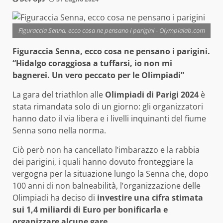
Figuraccia Senna, ecco cosa ne pensano i parigini - Olympialab.com
Figuraccia Senna, ecco cosa ne pensano i parigini.
“Hidalgo coraggiosa a tuffarsi, io non mi
bagnerei. Un vero peccato per le Olimpiadi”
La gara del triathlon alle
Olimpiadi di Parigi 2024
è
stata rimandata solo di un giorno: gli organizzatori
hanno dato il via libera e i livelli inquinanti del fiume
Senna sono nella norma.
Ciò però non ha cancellato l’imbarazzo e la rabbia
dei parigini, i quali hanno dovuto fronteggiare la
vergogna per la situazione lungo la Senna che, dopo
100 anni di non balneabilità, l’organizzazione delle
Olimpiadi ha deciso di
investire una cifra stimata
sui 1,4 miliardi di Euro per bonificarla e
organizzare alcune gare.