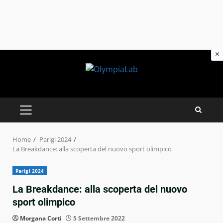
×
Skip
to
content
PRIMARY
MENU
Home
Parigi 2024
La Breakdance: alla scoperta del nuovo sport olimpico
Parigi 2024
La Breakdance: alla scoperta del nuovo
sport olimpico
Morgana Corti
5 Settembre 2022