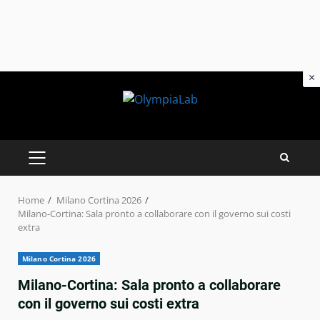
×
Skip
to
content
PRIMARY
MENU
Home
Milano Cortina 2026
Milano-Cortina: Sala pronto a collaborare con il governo sui costi
extra
Milano Cortina 2026
Milano-Cortina: Sala pronto a collaborare
con il governo sui costi extra