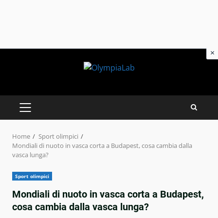
×
Skip
to
content
PRIMARY
MENU
Home
Sport olimpici
Mondiali di nuoto in vasca corta a Budapest, cosa cambia dalla
vasca lunga?
Sport olimpici
Mondiali di nuoto in vasca corta a Budapest,
cosa cambia dalla vasca lunga?