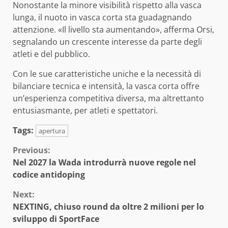
Nonostante la minore visibilità rispetto alla vasca
lunga, il nuoto in vasca corta sta guadagnando
attenzione. «Il livello sta aumentando», afferma Orsi,
segnalando un crescente interesse da parte degli
atleti e del pubblico.
Con le sue caratteristiche uniche e la necessità di
bilanciare tecnica e intensità, la vasca corta offre
un’esperienza competitiva diversa, ma altrettanto
entusiasmante, per atleti e spettatori.
Tags:
apertura
Continue
Previous:
Nel 2027 la Wada introdurrà nuove regole nel
Reading
codice antidoping
Next:
NEXTING, chiuso round da oltre 2 milioni per lo
sviluppo di SportFace