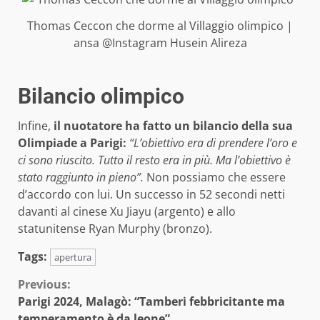
Thomas Ceccon che dorme al Villaggio olimpico |
ansa @Instagram Husein Alireza
Bilancio olimpico
Infine,
il nuotatore ha fatto un bilancio della sua
Olimpiade a Parigi:
“L’obiettivo era di prendere l’oro e
ci sono riuscito. Tutto il resto era in più. Ma l’obiettivo è
stato raggiunto in pieno”.
Non possiamo che essere
d’accordo con lui. Un successo in 52 secondi netti
davanti al cinese Xu Jiayu (argento) e allo
statunitense Ryan Murphy (bronzo).
Tags:
apertura
Continue
Previous:
Parigi 2024, Malagò: “Tamberi febbricitante ma
Reading
temperamento è da leone”