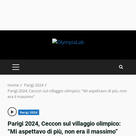
Skip
to
content
PRIMARY
MENU
Home
Parigi 2024
Parigi 2024, Ceccon sul villaggio olimpico: “Mi aspettavo di più, non
era il massimo”
Parigi 2024
Parigi 2024, Ceccon sul villaggio olimpico:
“Mi aspettavo di più, non era il massimo”