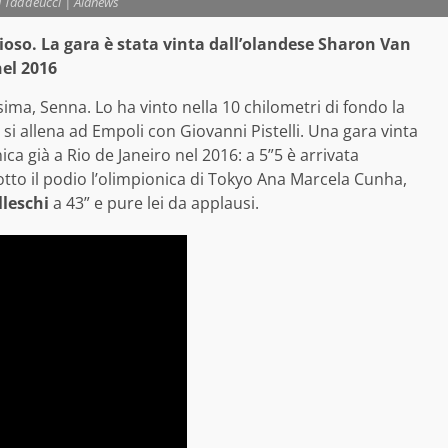
 Taddeucci | Alanews
oso. La gara è stata vinta dal
l’olandese Sharon Van
nel 2016
sima, Senna. Lo ha vinto nella 10 chilometri di fondo la
e si allena ad Empoli con Giovanni Pistelli. Una gara vinta
ica già a Rio de Janeiro nel 2016: a 5”5 è arrivata
sotto il podio l’olimpionica di Tokyo Ana Marcela Cunha,
lleschi
a 43” e pure lei da applausi.