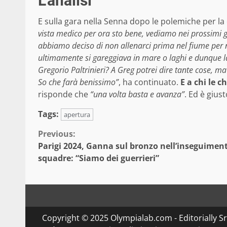
L’analisi
E sulla gara nella Senna dopo le polemiche per la 
vista medico per ora sto bene, vediamo nei prossimi g
abbiamo deciso di non allenarci prima nel fiume per no
ultimamente si gareggiava in mare o laghi e dunque la
Gregorio Paltrinieri? A Greg potrei dire tante cose, ma 
So che farà benissimo”
, ha continuato.
E a chi le c
risponde che
“una volta basta e avanza”
. Ed è giust
Tags:
apertura
Continue
Previous:
Parigi 2024, Ganna sul bronzo nell’inseguimen
Reading
squadre: “Siamo dei guerrieri”
Copyright © 2025 Olympialab.com - Editorially Srl 