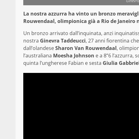
Ginevra
La nostra azzurra ha vinto un bronzo meravigli
Rouwendaal, olimpionica già a Rio de Janeiro 
Un bronzo arrivato dall’inquinata, anzi inquinatis
nostra
Ginevra Taddeucci
, 27 anni fiorentina ch
dal
l’olandese
Sharon Van Rouwendaal
, olimpion
l’australiana
Moesha Johnson
e a 8”6 l’azzurra, 
quinta l’ungherese Fabian e sesta
Giulia Gabbrie