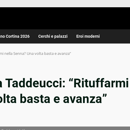
ano Cortina 2026
Cerchi e palazzi
Eroi moderni
rmi nella Senna? Una volta basta e avanza”
a Taddeucci: “Rituffarmi
lta basta e avanza”