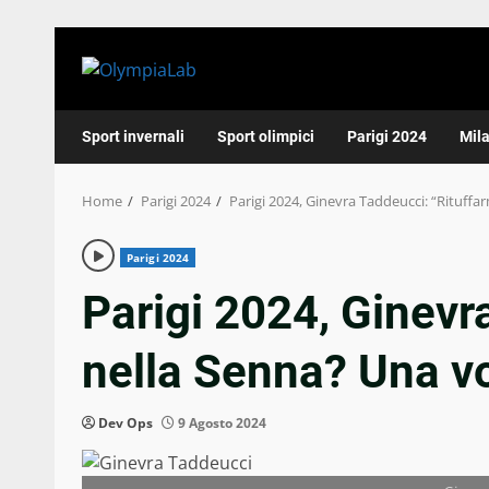
Skip
to
content
Sport invernali
Sport olimpici
Parigi 2024
Mil
Home
Parigi 2024
Parigi 2024, Ginevra Taddeucci: “Rituffa
Parigi 2024
Parigi 2024, Ginevr
nella Senna? Una vo
Dev Ops
9 Agosto 2024