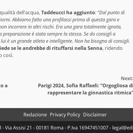
qualità dell’acqua,
Taddeucci ha aggiunto
: “Dal punto di
iorni. Abbiamo fatto una profilassi prima di questa gara e
n incorrere in altri rischi. Era una gara totalmente ignota,
 preparazione è stata sempre la stessa. Se do consigli a
lui è un grande atleta e intelligente. Non ha bisogno di consigli.
hiede se le andrebbe di rituffarsi nella Senna
, ridendo
o così.
Next
to a
Parigi 2024, Sofia Raffaeli: “Orgogliosa d
rappresentare la ginnastica ritmica
Redazione
Privacy Policy
Disclaimer
- Via Assisi 21 - 00181 Roma - P.Iva 16947451007 - legal@edit