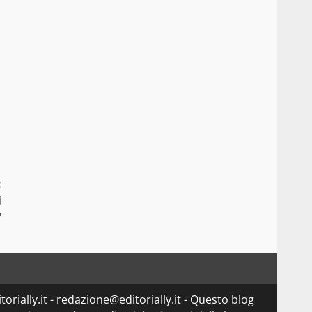
:
i
”
orially.it - redazione@editorially.it - Questo blog