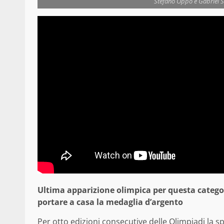
Stefano Oppo e Gabriel S
Ultima apparizione olimpica per questa categori
portare a casa la medaglia d’argento
Per otto edizioni consecutive delle Olimpiadi la s