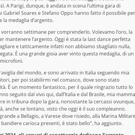
ì. A Parigi, dunque, è andata in scena l’ultima gara di
iani Gabriel Soares e Stefano Oppo hanno fatto il possibile pe
re la medaglia d’argento.
i vorranno settimane per comprenderlo. Volevamo l’oro, la
r mantenere l’argento. Oggi è stata la last dance perfetta
agliare e tatticamente infatti non abbiamo sbagliato nulla,
 regata. È una grande gioia aver vinto questa medaglia, di un
 microfoni.
aviglia del mondo, e sono arrivato in Italia seguendo mia
ori, per poi stabilirmi nel comasco, dove sono stato
ità. È un momento fantastico, per il quale ringrazio tutto lo
anno seguito dal vivo qui, dall’Italia e dal Brasile, mia mamm
re in tribuna dopo la gara, nonostante la cercassi ovunque,
, anche se lontano, visto che oggi è il suo compleanno.
grande a Bellagio, a Varese dove risiedo, alla Marina Militar
 bandiere carioca presenti, è stato bello”, ha aggiunto.
gi 2024, gli azzurri di canottaggio dedicano l’argento