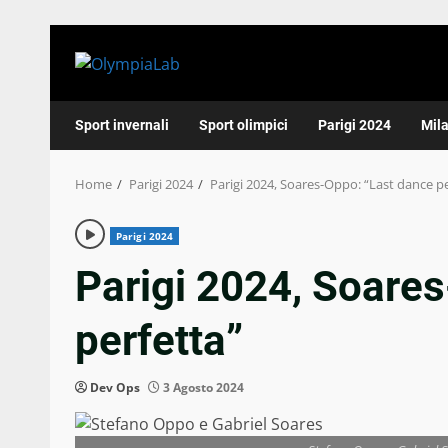
Skip
to
content
Sport invernali
Sport olimpici
Parigi 2024
Mil
Home
Parigi 2024
Parigi 2024, Soares-Oppo: “Last dance pe
Parigi 2024
Parigi 2024, Soare
perfetta”
Dev Ops
3 Agosto 2024