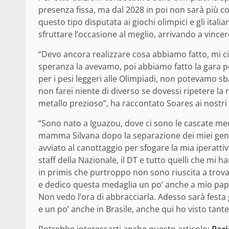
presenza fissa, ma dal 2028 in poi non sarà più cos
questo tipo disputata ai giochi olimpici e gli ital
sfruttare l’occasione al meglio, arrivando a vince
“Devo ancora realizzare cosa abbiamo fatto, mi c
speranza la avevamo, poi abbiamo fatto la gara pe
per i pesi leggeri alle Olimpiadi, non potevamo sb
non farei niente di diverso se dovessi ripetere la
metallo prezioso”, ha raccontato Soares ai nostri
“Sono nato a Iguazou, dove ci sono le cascate mer
mamma Silvana dopo la separazione dei miei genit
avviato al canottaggio per sfogare la mia iperattiv
staff della Nazionale, il DT e tutto quelli che mi h
in primis che purtroppo non sono riuscita a trova
e dedico questa medaglia un po’ anche a mio papà
Non vedo l’ora di abbracciarla. Adesso sarà festa 
e un po’ anche in Brasile, anche qui ho visto tante
Potrebbe interessarti anche questo articolo:
Pari