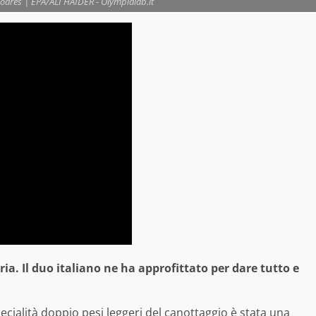
oares | EPA/ALI HAIDER - Olympialab.it
a. Il duo italiano ne ha approfittato per dare tutto e
pecialità doppio pesi leggeri del canottaggio è stata una