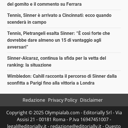
del gomito e il commento su Ferrara
Tennis, Sinner è arrivato a Cincinnati: ecco quando
scenderà in campo
Tennis, Pietrangeli esalta Sinner: “È così forte che
dovrebbe dare almeno un 15 di vantaggio agli
avversari”
Sinner-Alcaraz, continua la sfida per la vetta del
ranking: la situazione
Wimbledon: Cahill racconta il percorso di Sinner dalla
sconfitta a Parigi fino alla vittoria a Londra
Redazione
Privacy Policy
Disclaimer
Copyright © 2025 Olympialab.com - Editorially Srl - Via
Assisi 21 - 00181 Roma - P.Iva 16947451007 -
legal@editorially.it - redazione@editorially.it - Questo