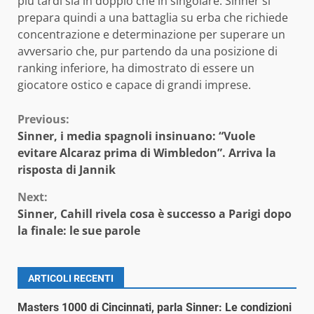
più tardi sia in doppio che in singolare. Sinner si
prepara quindi a una battaglia su erba che richiede
concentrazione e determinazione per superare un
avversario che, pur partendo da una posizione di
ranking inferiore, ha dimostrato di essere un
giocatore ostico e capace di grandi imprese.
Continue
Previous:
Sinner, i media spagnoli insinuano: “Vuole
Reading
evitare Alcaraz prima di Wimbledon”. Arriva la
risposta di Jannik
Next:
Sinner, Cahill rivela cosa è successo a Parigi dopo
la finale: le sue parole
ARTICOLI RECENTI
Masters 1000 di Cincinnati, parla Sinner: Le condizioni