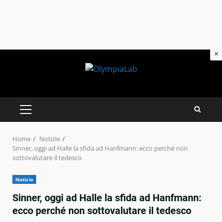
×
Skip
to
content
PRIMARY
MENU
Home
Notizie
Sinner, oggi ad Halle la sfida ad Hanfmann: ecco perché non
sottovalutare il tedesco
Notizie
Sinner, oggi ad Halle la sfida ad Hanfmann:
ecco perché non sottovalutare il tedesco