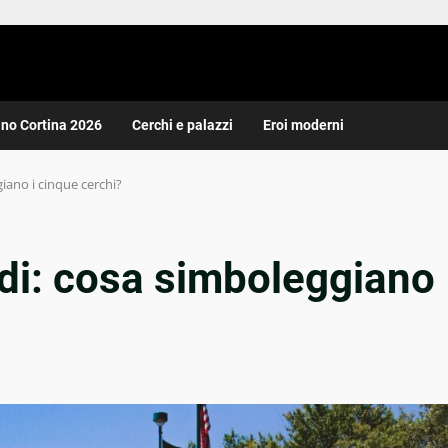
ano Cortina 2026
Cerchi e palazzi
Eroi moderni
giano i cinque cerchi?
adi: cosa simboleggiano