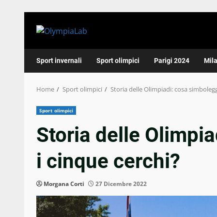
Skip
to
content
Sport invernali
Sport olimpici
Parigi 2024
Mil
Home
Sport olimpici
Storia delle Olimpiadi: cosa simboleg
Sport olimpici
Storia delle Olimpi
i cinque cerchi?
Morgana Corti
27 Dicembre 2022