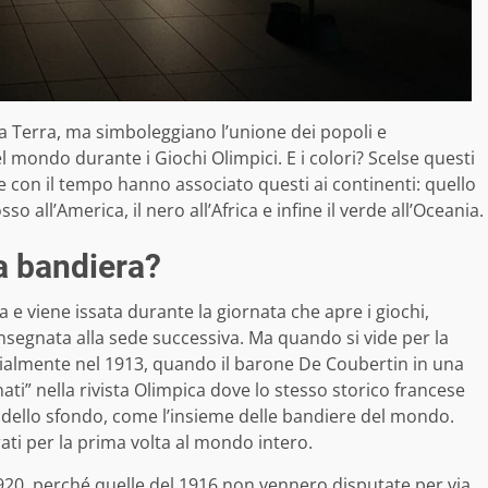
lla Terra, ma simboleggiano l’unione dei popoli e
del mondo durante i Giochi Olimpici. E i colori? Scelse questi
e con il tempo hanno associato questi ai continenti: quello
osso all’America, il nero all’Africa e infine il verde all’Oceania.
a bandiera?
 viene issata durante la giornata che apre i giochi,
segnata alla sede successiva. Ma quando si vide per la
icialmente nel 1913, quando il barone De Coubertin in una
ti” nella rivista Olimpica dove lo stesso storico francese
nco dello sfondo, come l’insieme delle bandiere del mondo.
ti per la prima volta al mondo intero.
920, perché quelle del 1916 non vennero disputate per via