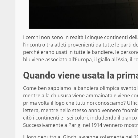
I cerchi non sono in realtà i cinque continenti de
l’incontro
tra atleti provenienti da tutte le parti 
perché erano usati in tutte le bandiere, le person
blu viene associato all’Europa, il giallo all’Asia, il r
Quando viene usata la prim
Come ben sappiamo la bandiera olimpica sventola e
mentre alla chiusura viene ammainata e viene con
prima volta il logo che tutti noi conosciamo? Uff
lettera, mentre nello stesso anno vennero “nomina
citò i continenti e i sei colori, includendo il bia
Successivamente a Parigi nel 1914 vennero mostra
Il loro debutto ai Giochi avvenne solamente nel 1