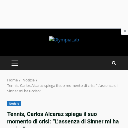
×
Skip
to
content
PRIMARY
MENU
Home
Notizie
Tennis, Carlos Alcaraz spiega il suo momento di crisi: “L’assenza di
Sinner mi ha ucciso”
Notizie
Tennis, Carlos Alcaraz spiega il suo
momento di crisi: “L’assenza di Sinner mi ha