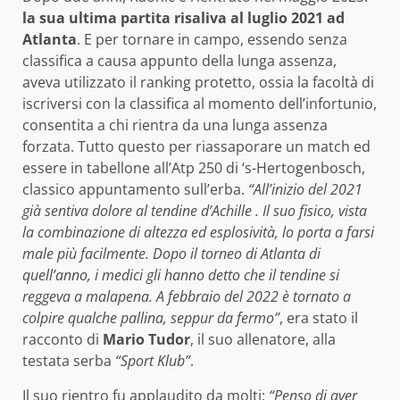
la sua ultima partita risaliva al luglio 2021 ad
Atlanta
. E per tornare in campo, essendo senza
classifica a causa appunto della lunga assenza,
aveva utilizzato il ranking protetto, ossia la facoltà di
iscriversi con la classifica al momento dell’infortunio,
consentita a chi rientra da una lunga assenza
forzata. Tutto questo per riassaporare un match ed
essere in tabellone all’Atp 250 di ‘s-Hertogenbosch,
classico appuntamento sull’erba.
“All’inizio del 2021
già sentiva dolore al tendine d’Achille . Il suo fisico, vista
la combinazione di altezza ed esplosività, lo porta a farsi
male più facilmente. Dopo il torneo di Atlanta di
quell’anno, i medici gli hanno detto che il tendine si
reggeva a malapena. A febbraio del 2022 è tornato a
colpire qualche pallina, seppur da fermo”
, era stato il
racconto di
Mario Tudor
, il suo allenatore, alla
testata serba
“Sport Klub”
.
Il suo rientro fu applaudito da molti:
“Penso di aver