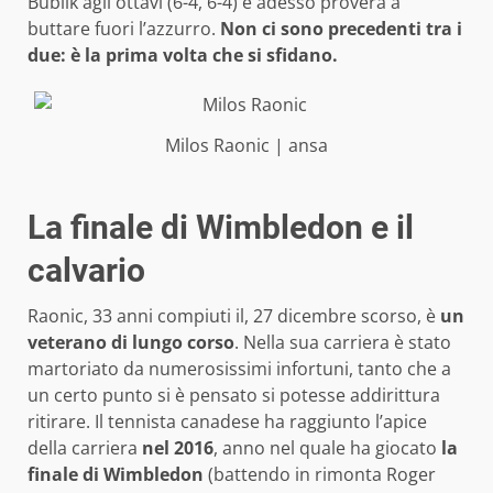
Bublik agli ottavi (6-4, 6-4) e adesso proverà a
buttare fuori l’azzurro.
Non ci sono precedenti tra i
due: è la prima volta che si sfidano.
Milos Raonic | ansa
La finale di Wimbledon e il
calvario
Raonic, 33 anni compiuti il, 27 dicembre scorso, è
un
veterano di lungo corso
. Nella sua carriera è stato
martoriato da numerosissimi infortuni, tanto che a
un certo punto si è pensato si potesse addirittura
ritirare. Il tennista canadese ha raggiunto l’apice
della carriera
nel 2016
, anno nel quale ha giocato
la
finale di Wimbledon
(battendo in rimonta Roger