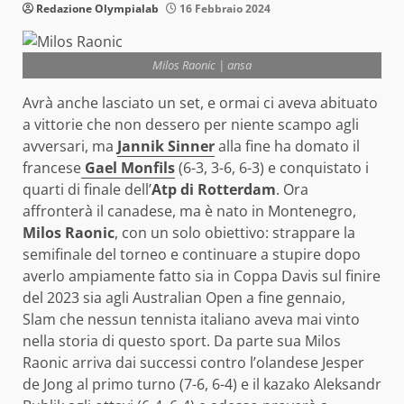
Redazione Olympialab
16 Febbraio 2024
Milos Raonic | ansa
Avrà anche lasciato un set, e ormai ci aveva abituato
a vittorie che non dessero per niente scampo agli
avversari, ma
Jannik Sinner
alla fine ha domato il
francese
Gael Monfils
(6-3, 3-6, 6-3) e conquistato i
quarti di finale dell’
Atp di Rotterdam
. Ora
affronterà il canadese, ma è nato in Montenegro,
Milos Raonic
, con un solo obiettivo: strappare la
semifinale del torneo e continuare a stupire dopo
averlo ampiamente fatto sia in Coppa Davis sul finire
del 2023 sia agli Australian Open a fine gennaio,
Slam che nessun tennista italiano aveva mai vinto
nella storia di questo sport. Da parte sua Milos
Raonic arriva dai successi contro l’olandese Jesper
de Jong al primo turno (7-6, 6-4) e il kazako Aleksandr