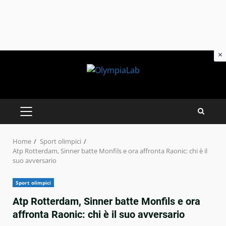
×
Skip
to
content
PRIMARY
MENU
Home
Sport olimpici
Atp Rotterdam, Sinner batte Monfils e ora affronta Raonic: chi è il
suo avversario
Sport olimpici
Atp Rotterdam, Sinner batte Monfils e ora
affronta Raonic: chi è il suo avversario