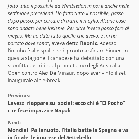
fatto tutto il possibile da Wimbledon in poi e anche nelle
settimane precedenti. Ho fatto tutto il possibile, passo
dopo passo, per cercare di trarre il meglio. Alcune cose
sono andate bene insieme. Per altre invece posso fare di
meglio. Ma ho dato tutto quello che avevo, e mi ha
portato dove sono”
, aveva detto
Raonic
. Adesso
l’incubo è alle spalle ed è pronto a sfidare Sinner. In
questa stagione il canadese ha debuttato con una
sconfitta per ritiro al primo turno degli Australian
Open contro Alex De Minaur, dopo aver vinto il set
inaugurale al tie-break.
Continue
Previous:
Lavezzi riappare sui social: ecco chi è “El Pocho”
Reading
che fece impazzire Napoli
Next:
Mondiali Pallanuoto, l’Italia batte la Spagna e va
in finale: le imprese del Settebello