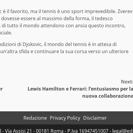
c è il favorito, ma il tennis è uno sport imprevedibile. Zverev
 dovesse essere al massimo della forma, il tedesco
s di tutto il mondo attendono con ansia questo incontro,
ciale.
ndizioni di Djokovic, il mondo del tennis è in attesa di
un’altra sfida e continuare la sua corsa verso un ulteriore
Next
er
Lewis Hamilton e Ferrari: l’entusiasmo per l
nuova collaborazion
Redazione
Privacy Policy
Disclaimer
- Via Assisi 21 - 00181 Roma - P.Iva 16947451007 - legal@edit