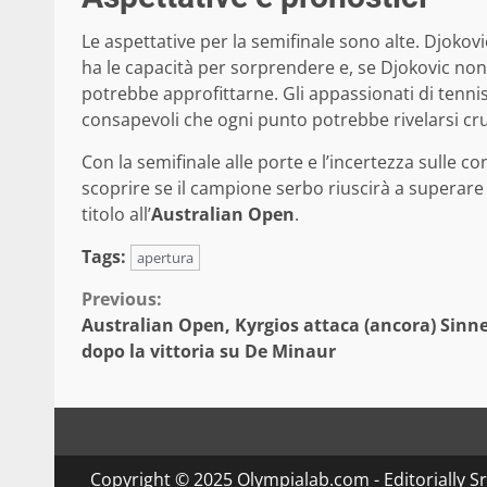
Le aspettative per la semifinale sono alte. Djokovi
ha le capacità per sorprendere e, se Djokovic non
potrebbe approfittarne. Gli appassionati di tenni
consapevoli che ogni punto potrebbe rivelarsi cru
Con la semifinale alle porte e l’incertezza sulle co
scoprire se il campione serbo riuscirà a superare 
titolo all’
Australian Open
.
Tags:
apertura
Continue
Previous:
Australian Open, Kyrgios attaca (ancora) Sinn
Reading
dopo la vittoria su De Minaur
Copyright © 2025 Olympialab.com - Editorially Srl 