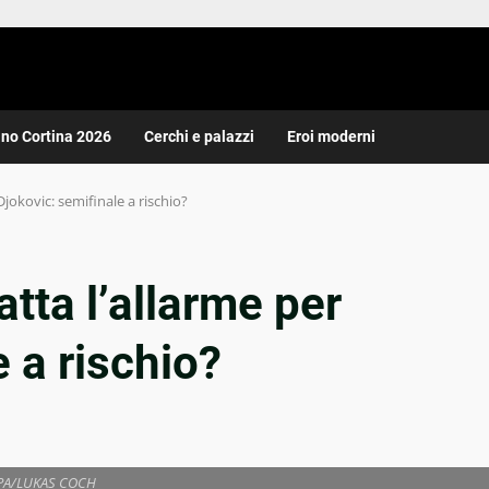
ano Cortina 2026
Cerchi e palazzi
Eroi moderni
Djokovic: semifinale a rischio?
tta l’allarme per
 a rischio?
PA/LUKAS COCH