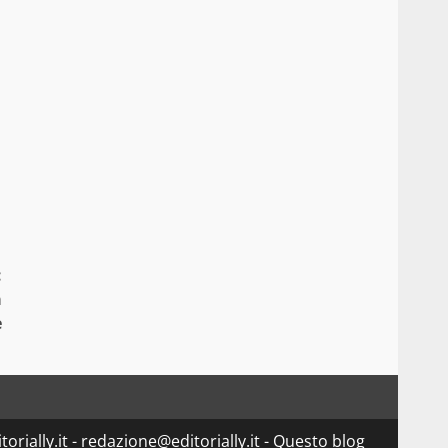
:
a
e
orially.it - redazione@editorially.it - Questo blog