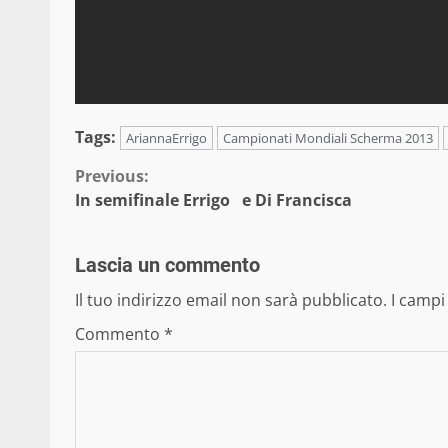
Tags:
AriannaErrigo
Campionati Mondiali Scherma 2013
Continue
Previous:
In semifinale Errigo e Di Francisca
Reading
Lascia un commento
Il tuo indirizzo email non sarà pubblicato.
I campi
Commento
*