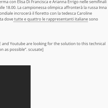
erma con Elisa Di Francisca e Arianna Errigo nelle semifinali
alle 18.00. La campionessa olimpica affronterà la russa Inna
diale incrocerà il fioretto con la tedesca Caroline
ata dove
tutte e quattro le rappresentanti italiane
sono
E and Youtube are looking for the solution to this technical
on as possible”. scusate]