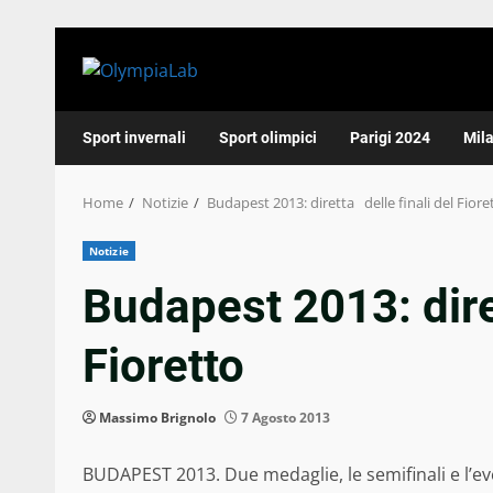
Skip
to
content
Sport invernali
Sport olimpici
Parigi 2024
Mil
Home
Notizie
Budapest 2013: diretta delle finali del Fiore
Notizie
Budapest 2013: dire
Fioretto
Massimo Brignolo
7 Agosto 2013
BUDAPEST 2013. Due medaglie, le semifinali e l’eve