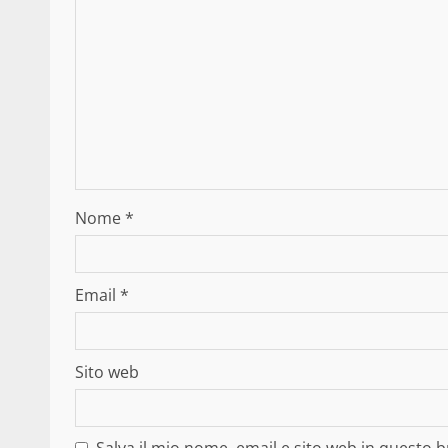
Nome
*
Email
*
Sito web
Salva il mio nome, email e sito web in questo