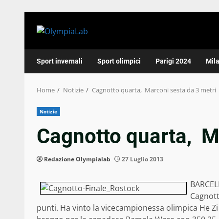
Skip
to
content
Sport invernali
Sport olimpici
Parigi 2024
Mil
Home
Notizie
Cagnotto quarta, Marconi sesta da 3 metri
Notizie
Cagnotto quarta, M
Redazione Olympialab
27 Luglio 2013
BARCELL
Cagnott
punti. Ha vinto la vicecampionessa olimpica He Zi