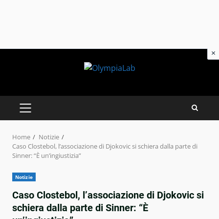
×
Skip
to
content
PRIMARY
MENU
Home
Notizie
Caso Clostebol, l’associazione di Djokovic si schiera dalla parte di
Sinner: “È un’ingiustizia”
Notizie
Caso Clostebol, l’associazione di Djokovic si
schiera dalla parte di Sinner: “È