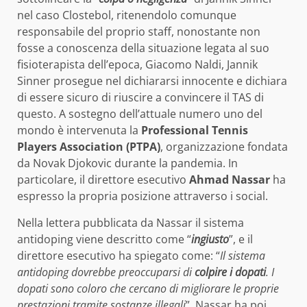
nel caso Clostebol, ritenendolo comunque
responsabile del proprio staff, nonostante non
fosse a conoscenza della situazione legata al suo
fisioterapista dell’epoca, Giacomo Naldi, Jannik
Sinner prosegue nel dichiararsi innocente e dichiara
di essere sicuro di riuscire a convincere il TAS di
questo. A sostegno dell’attuale numero uno del
mondo è intervenuta la
Professional Tennis
Players Association (PTPA)
, organizzazione fondata
da Novak Djokovic durante la pandemia. In
particolare, il direttore esecutivo
Ahmad Nassar
ha
espresso la propria posizione attraverso i social.
Nella lettera pubblicata da Nassar il sistema
antidoping viene descritto come “
ingiusto
”, e il
direttore esecutivo ha spiegato come: “
Il sistema
antidoping dovrebbe preoccuparsi di
colpire i dopati
. I
dopati sono coloro che cercano di migliorare le proprie
prestazioni tramite sostanze illegali
”. Nassar ha poi