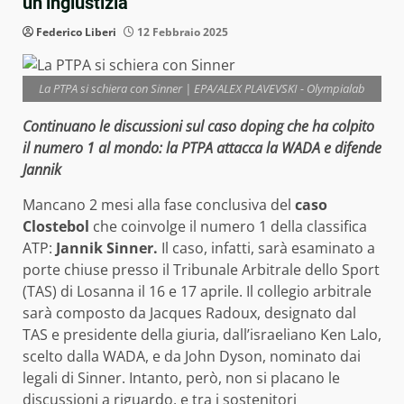
un’ingiustizia”
Federico Liberi
12 Febbraio 2025
La PTPA si schiera con Sinner | EPA/ALEX PLAVEVSKI - Olympialab
Continuano le discussioni sul caso doping che ha colpito
il numero 1 al mondo: la PTPA attacca la WADA e difende
Jannik
Mancano 2 mesi alla fase conclusiva del
caso
Clostebol
che coinvolge il numero 1 della classifica
ATP:
Jannik Sinner.
Il caso, infatti, sarà esaminato a
porte chiuse presso il Tribunale Arbitrale dello Sport
(TAS) di Losanna il 16 e 17 aprile. Il collegio arbitrale
sarà composto da Jacques Radoux, designato dal
TAS e presidente della giuria, dall’israeliano Ken Lalo,
scelto dalla WADA, e da John Dyson, nominato dai
legali di Sinner. Intanto, però, non si placano le
discussioni a riguardo, e tra i sostenitori