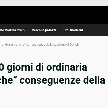
ano Cortina 2026
Cerchi e palazzi
Eroi moderni
ia: le “drammatiche” conseguenze della cessione di Doncic
 giorni di ordinaria
iche” conseguenze della