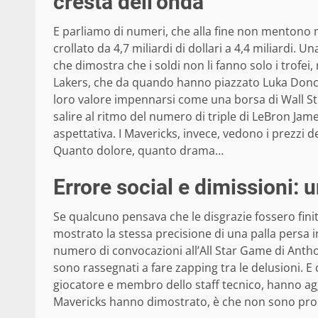
cresta dell’onda
E parliamo di numeri, che alla fine non mentono mai
crollato da 4,7 miliardi di dollari a 4,4 miliardi
che dimostra che i soldi non li fanno solo i trofei,
Lakers, che da quando hanno piazzato Luka Donci
loro valore impennarsi come una borsa di Wall St
salire al ritmo del numero di triple di LeBron Jame
aspettativa. I Mavericks, invece, vedono i prezzi d
Quanto dolore, quanto drama…
Errore social e dimissioni: 
Se qualcuno pensava che le disgrazie fossero fini
mostrato la stessa precisione di una palla persa i
numero di convocazioni all’All Star Game di Anthon
sono rassegnati a fare zapping tra le delusioni. E
giocatore e membro dello staff tecnico, hanno aggi
Mavericks hanno dimostrato, è che non sono proprio