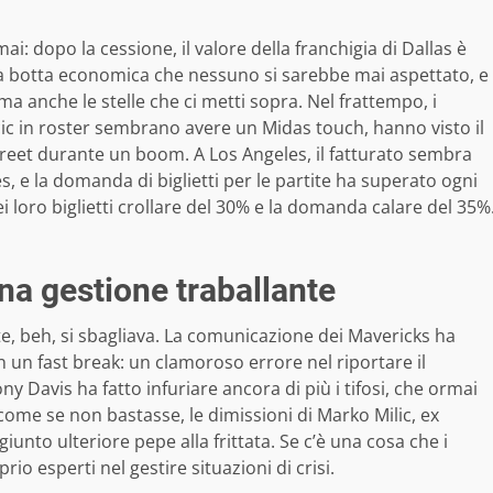
: dopo la cessione, il valore della franchigia di Dallas è
. Una botta economica che nessuno si sarebbe mai aspettato, e
 ma anche le stelle che ci metti sopra. Nel frattempo, i
c in roster sembrano avere un Midas touch, hanno visto il
reet durante un boom. A Los Angeles, il fatturato sembra
s, e la domanda di biglietti per le partite ha superato ogni
ei loro biglietti crollare del 30% e la domanda calare del 35%
una gestione traballante
te, beh, si sbagliava. La comunicazione dei Mavericks ha
n un fast break: un clamoroso errore nel riportare il
y Davis ha fatto infuriare ancora di più i tifosi, che ormai
 come se non bastasse, le dimissioni di Marko Milic, ex
unto ulteriore pepe alla frittata. Se c’è una cosa che i
 esperti nel gestire situazioni di crisi.