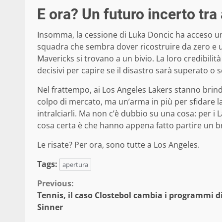
E ora? Un futuro incerto tra
Insomma, la cessione di Luka Doncic ha acceso un
squadra che sembra dover ricostruire da zero e un
Mavericks si trovano a un bivio. La loro credibili
decisivi per capire se il disastro sarà superato o s
Nel frattempo, ai Los Angeles Lakers stanno brinda
colpo di mercato, ma un’arma in più per sfidare la
intralciarli. Ma non c’è dubbio su una cosa: per i L
cosa certa è che hanno appena fatto partire un br
Le risate? Per ora, sono tutte a Los Angeles.
Tags:
apertura
Continue
Previous:
Tennis, il caso Clostebol cambia i programmi d
Reading
Sinner