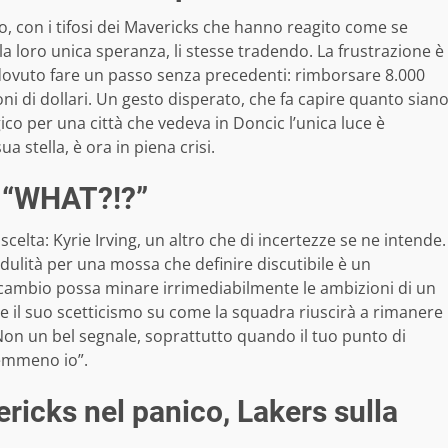
o, con i tifosi dei Mavericks che hanno reagito come se
a loro unica speranza, li stesse tradendo. La frustrazione è
a dovuto fare un passo senza precedenti: rimborsare 8.000
ni di dollari. Un gesto disperato, che fa capire quanto sian
gico per una città che vedeva in Doncic l’unica luce è
a stella, è ora in piena crisi.
el “WHAT?!?”
 scelta: Kyrie Irving, un altro che di incertezze se ne intende.
edulità per una mossa che definire discutibile è un
cambio possa minare irrimediabilmente le ambizioni di un
re il suo scetticismo su come la squadra riuscirà a rimanere
on un bel segnale, soprattutto quando il tuo punto di
nemmeno io”.
icks nel panico, Lakers sulla