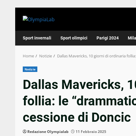
Skip
to
content
Sport invernali
Sport olimpici
Parigi 2024
Mil
Home
Notizie
Dallas Mavericks, 10 giorni di ordinaria foll
Notizie
Dallas Mavericks, 10
follia: le “drammat
cessione di Doncic
Redazione Olympialab
11 Febbraio 2025