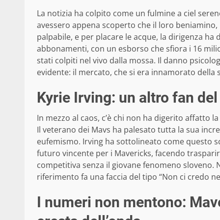
La notizia ha colpito come un fulmine a ciel seren
avessero appena scoperto che il loro beniamino, l
palpabile, e per placare le acque, la dirigenza h
abbonamenti, con un esborso che sfiora i 16 milio
stati colpiti nel vivo dalla mossa. Il danno psicolo
evidente: il mercato, che si era innamorato della su
Kyrie Irving: un altro fan d
In mezzo al caos, c’è chi non ha digerito affatto la
Il veterano dei Mavs ha palesato tutta la sua incr
eufemismo. Irving ha sottolineato come questo s
futuro vincente per i Mavericks, facendo traspari
competitiva senza il giovane fenomeno sloveno. N
riferimento fa una faccia del tipo “Non ci credo 
I numeri non mentono: Maver