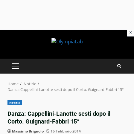
×
Skip
to
content
PRIMARY
MENU
Home
Notizie
Danza: Cappellini-Lanotte sesti dopo il Corto. Guignard-Fabbri 15°
Notizie
Danza: Cappellini-Lanotte sesti dopo il
Corto. Guignard-Fabbri 15°
Massimo Brignolo
16 Febbraio 2014