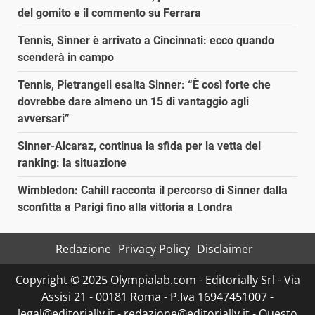
del gomito e il commento su Ferrara
Tennis, Sinner è arrivato a Cincinnati: ecco quando
scenderà in campo
Tennis, Pietrangeli esalta Sinner: “È così forte che
dovrebbe dare almeno un 15 di vantaggio agli
avversari”
Sinner-Alcaraz, continua la sfida per la vetta del
ranking: la situazione
Wimbledon: Cahill racconta il percorso di Sinner dalla
sconfitta a Parigi fino alla vittoria a Londra
Redazione
Privacy Policy
Disclaimer
Copyright © 2025 Olympialab.com - Editorially Srl - Via
Assisi 21 - 00181 Roma - P.Iva 16947451007 -
legal@editorially.it - redazione@editorially.it - Questo