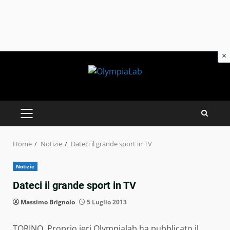
×
Skip
to
content
PRIMARY
MENU
Home
Notizie
Dateci il grande sport in TV
Notizie
Dateci il grande sport in TV
Massimo Brignolo
5 Luglio 2013
TORINO. Proprio ieri Olympialab ha pubblicato il