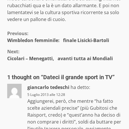
rubacchiati qua e la è un dato allarmante. E poi non
lamentatevi se la cultura sportiva ricorrente sa solo
vedere un pallone di cuoio.
Continue
Previous:
Wimbledon femminile: finale Lisicki-Bartoli
Reading
Next:
Cicolari – Menegatti, avanti tutta ai Mondiali
1 thought on “
Dateci il grande sport in TV
”
giancarlo tedeschi
ha detto:
5 Luglio 2013 alle 12:28
Aggiungerei, però, che mentre “ha fatto
scelte aziendali precise” (più Gubitosi che
Raisport, credo) e “quest’anno ha deciso di
non comprare i diritti”, soldi da buttare per
l’inutile (parere personale, ovviamente…