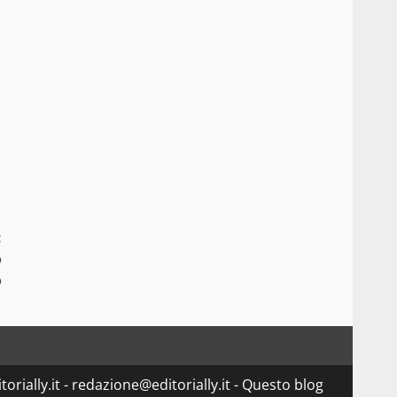
:
o
o
orially.it - redazione@editorially.it - Questo blog