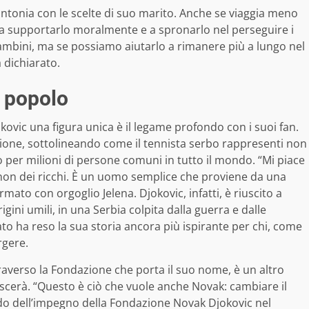
intonia con le scelte di suo marito. Anche se viaggia meno
nua a supportarlo moralmente e a spronarlo nel perseguire i
bambini, ma se possiamo aiutarlo a rimanere più a lungo nel
a dichiarato.
l popolo
okovic una figura unica è il legame profondo con i suoi fan.
sione, sottolineando come il tennista serbo rappresenti non
er milioni di persone comuni in tutto il mondo. “Mi piace
on dei ricchi. È un uomo semplice che proviene da una
rmato con orgoglio Jelena. Djokovic, infatti, è riuscito a
ini umili, in una Serbia colpita dalla guerra e dalle
to ha reso la sua storia ancora più ispirante per chi, come
rgere.
traverso la Fondazione che porta il suo nome, è un altro
scerà. “Questo è ciò che vuole anche Novak: cambiare il
do dell’impegno della Fondazione Novak Djokovic nel