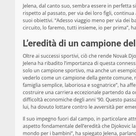
Jelena, dal canto suo, sembra essere in perfetta s
rispetto al passato, per via dei loro figli, conti
suoi obiettivi. “Adesso viaggio meno per via dei 
circuito, lo faremo, tutti insieme, io per prima”, h
L’eredità di un campione de
Oltre ai successi sportivi, ciò che rende Novak Dj
Jelena ha ribadito l’importanza di questa connes
solo un campione sportivo, ma anche un esempio p
vederlo come un campione della gente comune, n
famiglia semplice, laboriosa e sognatrice”, ha affe
costruire una carriera eccezionale partendo da orig
difficoltà economiche degli anni ’90. Questo passa
lui, ha dovuto lottare contro le avversità per eme
Il suo impegno fuori dal campo, in particolare at
aspetto fondamentale dell’eredità che Djokovic la
mondo per i bambini”, ha spiegato Jelena, parlan