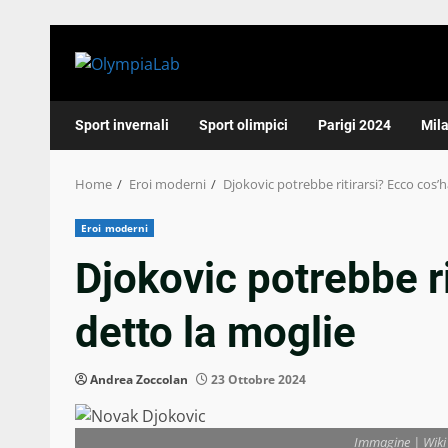
Skip
to
content
Sport invernali
Sport olimpici
Parigi 2024
Mil
Home
Eroi moderni
Djokovic potrebbe ritirarsi? Ecco cos’h
Eroi moderni
Djokovic potrebbe r
detto la moglie
Andrea Zoccolan
23 Ottobre 2024
Immagine | Wik