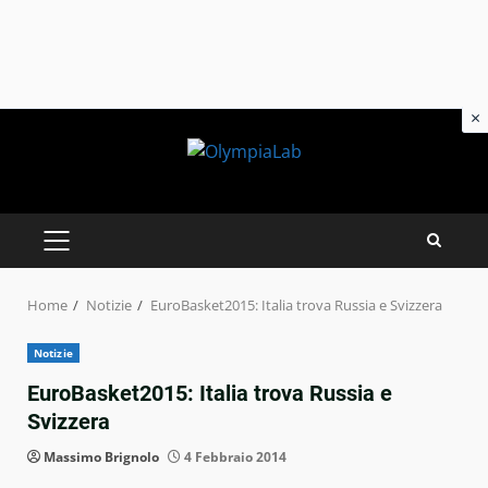
×
Skip
to
content
PRIMARY
MENU
Home
Notizie
EuroBasket2015: Italia trova Russia e Svizzera
Notizie
EuroBasket2015: Italia trova Russia e
Svizzera
Massimo Brignolo
4 Febbraio 2014