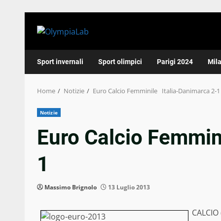
Skip
to
content
Sport invernali
Sport olimpici
Parigi 2024
Mil
Home
Notizie
Euro Calcio Femminile Italia-Danimarca 2-1
Notizie
Euro Calcio Femmin
1
Massimo Brignolo
13 Luglio 2013
CALCIO (