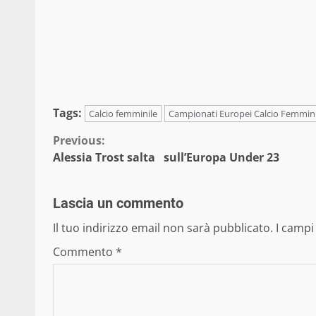
Tags:
Calcio femminile
Campionati Europei Calcio Femmini
Continue
Previous:
Alessia Trost salta sull’Europa Under 23
Reading
Lascia un commento
Il tuo indirizzo email non sarà pubblicato.
I campi
Commento
*