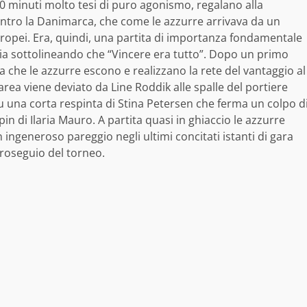
60 minuti molto tesi di puro agonismo, regalano alla
 contro la Danimarca, che come le azzurre arrivava da un
uropei. Era, quindi, una partita di importanza fondamentale
lia sottolineando che “Vincere era tutto”. Dopo un primo
 che le azzurre escono e realizzano la rete del vantaggio al
l’area viene deviato da Line Roddik alle spalle del portiere
u una corta respinta di Stina Petersen che ferma un colpo d
in di Ilaria Mauro. A partita quasi in ghiaccio le azzurre
 ingeneroso pareggio negli ultimi concitati istanti di gara
proseguio del torneo.