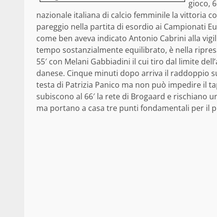
gioco, 
nazionale italiana di calcio femminile la vittoria
pareggio nella partita di esordio ai Campionati E
come ben aveva indicato Antonio Cabrini alla vigi
tempo sostanzialmente equilibrato, è nella ripresa
55′ con Melani Gabbiadini il cui tiro dal limite del
danese. Cinque minuti dopo arriva il raddoppio s
testa di Patrizia Panico ma non può impedire il tap
subiscono al 66′ la rete di Brogaard e rischiano un
ma portano a casa tre punti fondamentali per il 