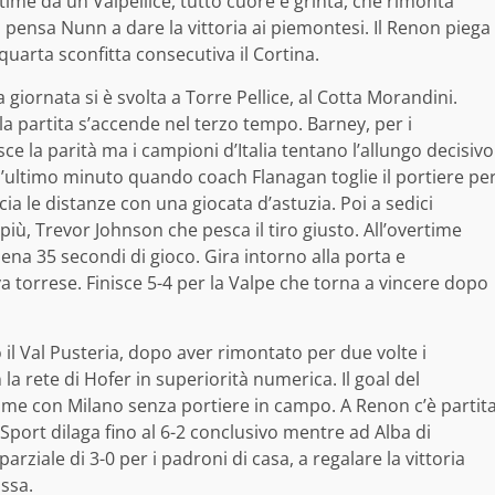
ertime da un Valpellice, tutto cuore e grinta, che rimonta
i pensa Nunn a dare la vittoria ai piemontesi. Il Renon piega
 quarta sconfitta consecutiva il Cortina.
 giornata si è svolta a Torre Pellice, al Cotta Morandini.
la partita s’accende nel terzo tempo. Barney, per i
ce la parità ma i campioni d’Italia tentano l’allungo decisivo
all’ultimo minuto quando coach Flanagan toglie il portiere pe
a le distanze con una giocata d’astuzia. Poi a sedici
più, Trevor Johnson che pesca il tiro giusto. All’overtime
na 35 secondi di gioco. Gira intorno alla porta e
 torrese. Finisce 5-4 per la Valpe che torna a vincere dopo
o il Val Pusteria, dopo aver rimontato per due volte i
a rete di Hofer in superiorità numerica. Il goal del
 time con Milano senza portiere in campo. A Renon c’è partit
 Sport dilaga fino al 6-2 conclusivo mentre ad Alba di
rziale di 3-0 per i padroni di casa, a regalare la vittoria
assa.