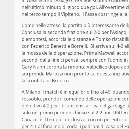
in classifica sull’Asiago che viene sconfitto all’ov
nell’ultimo minuto di gioco due gol. All’overtime c
nel terzo tempo il Vipiteno. Il Fassa costringe alla
Come nelle attese, la partita più interessante della
Conclusa la seconda frazione sul 2-0 per l’Asiago, 
piemontesi, accorcia le distanze e Tomko ristabilis
con Federico Benetti e Borrelli. Si arriva sul 4-2 
la mossa della disperazione. Prima Maxwell accorci
secondi dalla fine ci pensa, sempre con l’uomo in 
Gary Nunn corona la rimonta Valpellice dopo appe
sorprende Marozzi non pronto su questa iniziativa
la sconfitta di Brunico.
A Milano il match è in equilibrio fino al 46′ quand
rossoblu, prende il comando delle operazioni con l
definitivo 4-2 per i brunicensi arriva nel garbage
solo nel primo periodo chiuso sul 2-2 poi il Ritten
Canazei è il tempo conclusivo, con un perentorio pa
per 4-1 al fanalino di coda, i padroni di casa del F