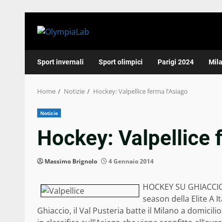
Skip
to
content
Sport invernali
Sport olimpici
Parigi 2024
Mil
Home
Notizie
Hockey: Valpellice ferma l’Asiago
Notizie
Hockey: Valpellice 
Massimo Brignolo
4 Gennaio 2014
HOCKEY SU GHIACCIO (
season della Elite A 
Ghiaccio, il Val Pusteria batte il Milano a domicili