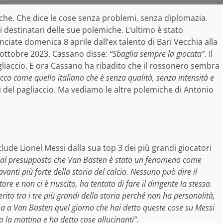
iche. Che dice le cose senza problemi, senza diplomazia.
 destinatari delle sue polemiche. L’ultimo è stato
ciate domenica 8 aprile dall’ex talento di Bari Vecchia alla
’ottobre 2023. Cassano disse:
“Sbaglia sempre la giocata”
. Il
gliaccio. E ora Cassano ha ribadito che il rossonero sembra
co come quello italiano che è senza qualità, senza intensità e
ji del pagliaccio. Ma vediamo le altre polemiche di Antonio
lude Lionel Messi dalla sua top 3 dei più grandi giocatori
al presupposto che Van Basten è stato un fenomeno come
avanti più forte della storia del calcio. Nessuno può dire il
ore e non ci è riuscito, ha tentato di fare il dirigente la stessa.
ito tra i tre più grandi della storia perché non ha personalità,
osa a Van Basten quel giorno che hai detto queste cose su Messi
to la mattina e ha detto cose allucinanti”.