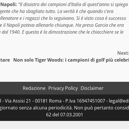
 Napoli:
“Il disastro dei campioni d’Italia di quest’anno si spiega
ente che ha sbagliato tutto. La verità è che quando c’era
allenatore e i ragazzi che lo seguivano. Si è visto cosa è successo
he il Napoli poteva allenarlo chiunque. Ha preso Garcia che era
 dal 1940. E questa è la dimostrazione che le chiacchiere se le
Next
utare
Non solo Tiger Woods: i campioni di golf più celebr
Redazione
Privacy Policy
Disclaimer
- Via Assisi 21 - 00181 Roma - P.Iva 16947451007 - legal@edit
ggiornato senza alcuna periodicità. Non può pertanto consider
62 del 07.03.2001