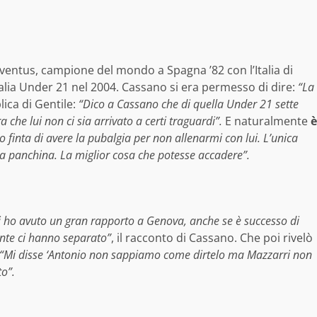
Juventus, campione del mondo a Spagna ’82 con l’Italia di
talia Under 21 nel 2004. Cassano si era permesso di dire:
“La
plica di Gentile:
“Dico a Cassano che di quella Under 21 sette
he lui non ci sia arrivato a certi traguardi”.
E naturalmente
è
o finta di avere la pubalgia per non allenarmi con lui. L’unica
na panchina. La miglior cosa che potesse accadere”.
i ho avuto un gran rapporto a Genova, anche se è successo di
ente ci hanno separato”
, il racconto di Cassano. Che poi rivelò
“Mi disse ‘Antonio non sappiamo come dirtelo ma Mazzarri non
to”.