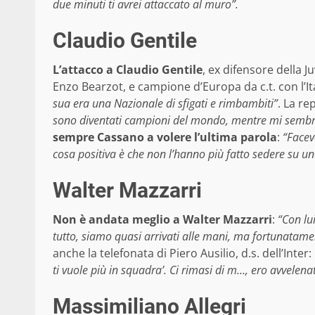
due minuti ti avrei attaccato al muro”.
Claudio Gentile
L’attacco a Claudio Gentile
, ex difensore della 
Enzo Bearzot, e campione d’Europa da c.t. con l’I
sua era una Nazionale di sfigati e rimbambiti”
. La re
sono diventati campioni del mondo, mentre mi sembra c
sempre Cassano a volere l’ultima parola
:
“Facev
cosa positiva è che non l’hanno più fatto sedere su u
Walter Mazzarri
Non è andata meglio a Walter Mazzarri
:
“Con lu
tutto, siamo quasi arrivati alle mani, ma fortunatam
anche la telefonata di Piero Ausilio, d.s. dell’Inter:
ti vuole più in squadra’. Ci rimasi di m…, ero avvelena
Massimiliano Allegri