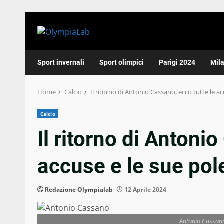
Skip
to
content
Sport invernali
Sport olimpici
Parigi 2024
Mil
Home
Calcio
Il ritorno di Antonio Cassano, ecco tutte le a
Calcio
Il ritorno di Antoni
accuse e le sue po
Redazione Olympialab
12 Aprile 2024
Antonio Cassan