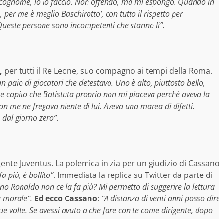
n cognome, io lo faccio. Non offendo, ma mi espongo. Quando in
a, per me è meglio Baschirotto’, con tutto il rispetto per
Queste persone sono incompetenti che stanno lì”.
,
per tutti il Re Leone, suo compagno ai tempi della Roma.
n paio di giocatori che detestavo. Uno è alto, piuttosto bello,
ete capito che Batistuta proprio non mi piaceva perché aveva la
Non me ne fregava niente di lui. Aveva una marea di difetti.
o dal giorno zero”.
gente Juventus. La polemica inizia per un giudizio di Cassan
fa più, è bollito”
. Immediata la replica su Twitter da parte di
no Ronaldo non ce la fa più? Mi permetto di suggerire la lettura
ua morale”.
Ed ecco Cassano
:
“A distanza di venti anni posso dir
due volte. Se avessi avuto a che fare con te come dirigente, dopo