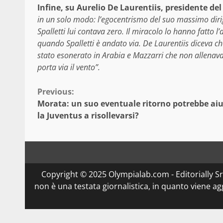
Infine, su Aurelio De Laurentiis, presidente del
in un solo modo: l’egocentrismo del suo massimo dirig
Spalletti lui contava zero. Il miracolo lo hanno fatto l’
quando Spalletti è andato via. De Laurentiis diceva c
stato esonerato in Arabia e Mazzarri che non allenava
porta via il vento”.
Continue
Previous:
Morata: un suo eventuale ritorno potrebbe ai
Reading
la Juventus a risollevarsi?
Copyright © 2025 Olympialab.com - Editorially Srl 
non è una testata giornalistica, in quanto viene a