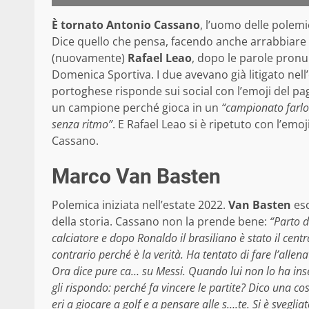
È tornato Antonio Cassano
, l’uomo delle polem
Dice quello che pensa, facendo anche arrabbiare i
(nuovamente)
Rafael Leao
, dopo le parole pronun
Domenica Sportiva. I due avevano già litigato nell
portoghese risponde sui social con l’emoji del pa
un campione perché gioca in un
“campionato farloc
senza ritmo”
. E Rafael Leao si è ripetuto con l’emo
Cassano.
Marco Van Basten
Polemica iniziata nell’estate 2022.
Van Basten
esc
della storia. Cassano non la prende bene:
“Parto d
calciatore e dopo Ronaldo il brasiliano è stato il centr
contrario perché è la verità. Ha tentato di fare l’allenat
Ora dice pure ca… su Messi. Quando lui non lo ha inser
gli rispondo: perché fa vincere le partite? Dico una c
eri a giocare a golf e a pensare alle s….te. Si è sveglia