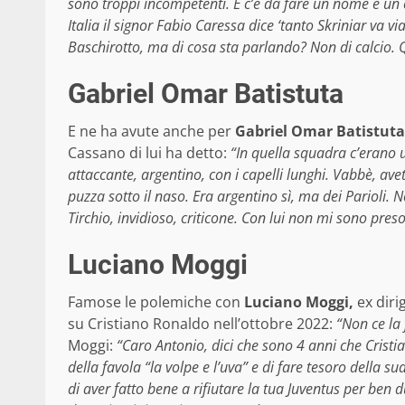
sono troppi incompetenti. E c’è da fare un nome e u
Italia il signor Fabio Caressa dice ‘tanto Skriniar va vi
Baschirotto, ma di cosa sta parlando? Non di calcio. 
Gabriel Omar Batistuta
E ne ha avute anche per
Gabriel Omar Batistuta
Cassano di lui ha detto:
“In quella squadra c’erano u
attaccante, argentino, con i capelli lunghi. Vabbè, av
puzza sotto il naso. Era argentino sì, ma dei Parioli. 
Tirchio, invidioso, criticone. Con lui non mi sono pres
Luciano Moggi
Famose le polemiche con
Luciano Moggi,
ex diri
su Cristiano Ronaldo nell’ottobre 2022:
“Non ce la 
Moggi:
“Caro Antonio, dici che sono 4 anni che Cristia
della favola “la volpe e l’uva” e di fare tesoro della s
di aver fatto bene a rifiutare la tua Juventus per ben 