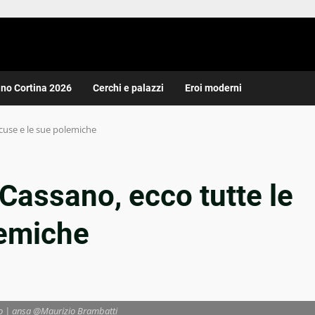
ano Cortina 2026
Cerchi e palazzi
Eroi moderni
ccuse e le sue polemiche
o Cassano, ecco tutte le
lemiche
o | ansa @Maurizio Brambatti