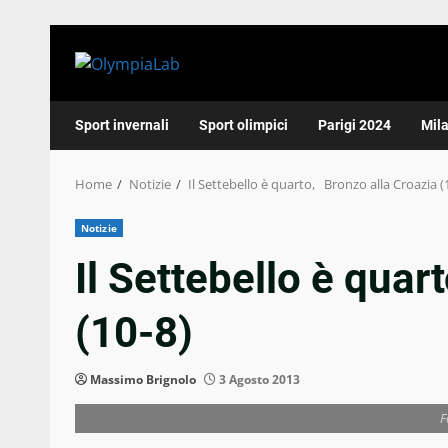
Skip
to
content
Sport invernali
Sport olimpici
Parigi 2024
Mil
Home
Notizie
Il Settebello è quarto, Bronzo alla Croazia (
Notizie
Il Settebello è quar
(10-8)
Massimo Brignolo
3 Agosto 2013
F