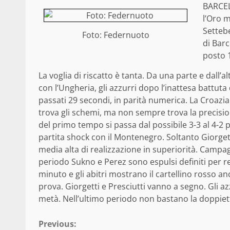
BARCEL
l’Oro m
Setteb
Foto: Federnuoto
di Barc
posto 1
La voglia di riscatto è tanta. Da una parte e dall’al
con l’Ungheria, gli azzurri dopo l’inattesa battuta
passati 29 secondi, in parità numerica. La Croazia g
trova gli schemi, ma non sempre trova la precision
del primo tempo si passa dal possibile 3-3 al 4-2 
partita shock con il Montenegro. Soltanto Giorgett
media alta di realizzazione in superiorità. Campag
periodo Sukno e Perez sono espulsi definiti per re
minuto e gli abitri mostrano il cartellino rosso an
prova. Giorgetti e Presciutti vanno a segno. Gli a
metà. Nell’ultimo periodo non bastano la doppietta
Continue
Previous: