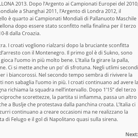
LONA 2013. Dopo l’Argento ai Campionati Europei del 2010
ondiale a Shanghai 2011, l’Argento di Londra 2012, il
ello è quarto ai Campionati Mondiali di Pallanuoto Maschile
ellona dopo essere stato sconfitto nella finalina per il terzo
0-8 dalla Croazia.
tra. I croati vogliono rialzarsi dopo la bruciante sconfitta
 d’arresto con il Montenegro. Il primo gol è di Sukno, sono
ioca l’uomo in più molto bene. L’Italia fa girare la palla,
e. Ci si mette anche un po’ di sfrotuna. Negli utlimi second
per i biancorossi. Nel secondo tempo sembra di rivivere la
i non sabaglia l’uomo in più. I croati continuano ad avere l
na richiama la squadra nell’intervallo. Dopo 1’15” del terzo
ciproche scorettezze, la partita si infiamma, passa un altro
che a Buslje che protestava dalla panchina croata. L’Italia ci
zzurri continuano a creare occasioni ma ne realizzano la
 di Felugo e il gol di Napolitano quasi sulla sirena.
Next