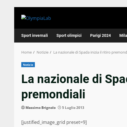
Skip
to
content
Sport invernali
Sport olimpici
Parigi 2024
Mil
Home
Notizie
La nazionale di Spada inizia il ritiro premond
Notizie
La nazionale di Spada
premondiali
Massimo Brignolo
5 Luglio 2013
[justified_image_grid preset=9]