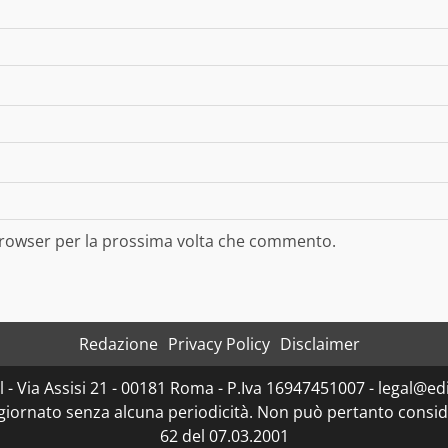
 browser per la prossima volta che commento.
Redazione
Privacy Policy
Disclaimer
- Via Assisi 21 - 00181 Roma - P.Iva 16947451007 - legal@edit
ggiornato senza alcuna periodicità. Non può pertanto consider
62 del 07.03.2001