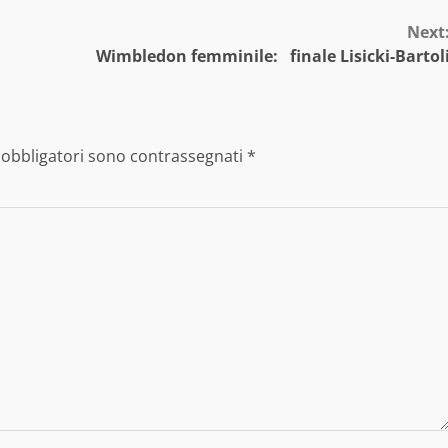
Next
Wimbledon femminile: finale Lisicki-Bartol
 obbligatori sono contrassegnati
*