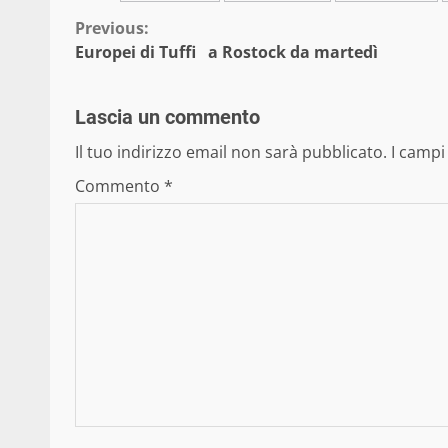
Continue
Previous:
Europei di Tuffi a Rostock da martedì
Reading
Lascia un commento
Il tuo indirizzo email non sarà pubblicato.
I campi
Commento
*