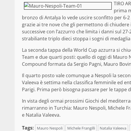
TIRO AR
prima me
bronzo di Antalya lo vede uscire sconfitto per 6-2 
grazie ai tre nove che gli permettono di chiudere i
successive con l’azzurro che limita i danni sul 27-
strabiliante triplo dieci stoppa i sogni di medagli
La seconda tappa della World Cup azzurra si chiud
Team e due quarti posti: quello di oggi di Mauro N
Compound formata da Sergio Pagni, Mauro Bovini
Il quarto posto vale comunque a Nespoli la second
Valeeva è settima nella classifica femminile ed en
Parigi. Prima però bisogna passare per le tappe di 
In vista degli ormai prossimi Giochi del mediterra
rimarranno in Turchia: Mauro Nespoli, Michele Fra
e Natalia Valeeva.
Tags:
Mauro Nespoli
Michele Frangilli
Natalia Valeeva