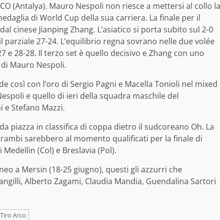
CO (Antalya). Mauro Nespoli non riesce a mettersi al collo l
daglia di World Cup della sua carriera. La finale per il
dal cinese Jianping Zhang. L’asiatico si porta subito sul 2-0
l parziale 27-24. L’equilibrio regna sovrano nelle due volée
27 e 28-28. Il terzo set è quello decisivo e Zhang con uno
a di Mauro Nespoli.
e così con l’oro di Sergio Pagni e Macella Tonioli nel mixed
espoli e quello di ieri della squadra maschile del
 e Stefano Mazzi.
a piazza in classifica di coppa dietro il sudcoreano Oh. La
trambi sarebbero al momento qualificati per la finale di
Medellin (Col) e Breslavia (Pol).
neo a Mersin (18-25 giugno), questi gli azzurri che
ngilli, Alberto Zagami, Claudia Mandia, Guendalina Sartori
Tiro Arco