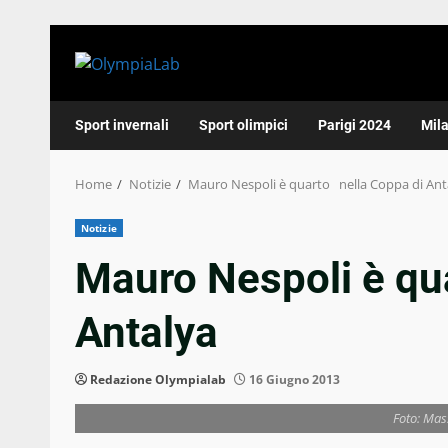
Skip
to
content
Sport invernali
Sport olimpici
Parigi 2024
Mil
Home
Notizie
Mauro Nespoli è quarto nella Coppa di Ant
Notizie
Mauro Nespoli è qu
Antalya
Redazione Olympialab
16 Giugno 2013
Foto: Ma