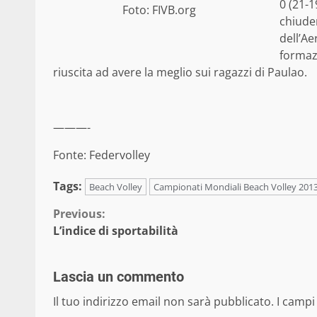
0 (21-1
Foto: FIVB.org
chiuden
dell’Ae
formazi
riuscita ad avere la meglio sui ragazzi di Paulao.
———-
Fonte: Federvolley
Tags:
Beach Volley
Campionati Mondiali Beach Volley 201
Continue
Previous:
L’indice di sportabilità
Reading
Lascia un commento
Il tuo indirizzo email non sarà pubblicato.
I campi