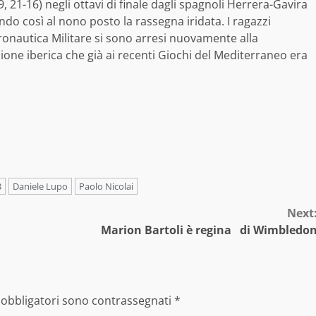
9, 21-16) negli ottavi di finale dagli spagnoli Herrera-Gavira
do così al nono posto la rassegna iridata. I ragazzi
ronautica Militare si sono arresi nuovamente alla
one iberica che già ai recenti Giochi del Mediterraneo era
3
Daniele Lupo
Paolo Nicolai
Next
Marion Bartoli è regina di Wimbledo
 obbligatori sono contrassegnati
*