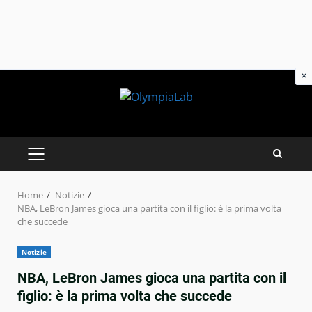
×
Skip
to
content
PRIMARY
MENU
Home
Notizie
NBA, LeBron James gioca una partita con il figlio: è la prima volta
che succede
Notizie
NBA, LeBron James gioca una partita con il
figlio: è la prima volta che succede