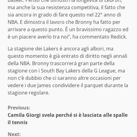
basket. Penso che dimostri la longevità di LeBron,
ma anche la sua resistenza competitiva, il fatto che
sia ancora in grado di fare questo nel 22° anno di
NBA. E dimostra il lavoro che Bronny ha fatto per
arrivare a questo punto. È un bravissimo ragazzo ed
è un piacere averlo tra noi”, ha commentato Redick.
La stagione dei Lakers è ancora agli albori, ma
questo momento è già entrato di diritto negli annali
della NBA. Bronny trascorrerà gran parte della
stagione con i South Bay Lakers della G League, ma
non c’è dubbio che ci saranno altre occasioni per
vedere i due James condividere il parquet durante la
stagione regolare.
Continue
Previous:
Camila Giorgi svela perché si è lasciata alle spalle
Reading
il tennis
Next: