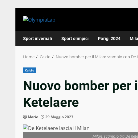
Skip
to
content
Sport invernali
Sport olimpici
Parigi 2024
Mil
Home
Calcio
Nuovo bomber per il Milan: scambio con De 
Calcio
Nuovo bomber per i
Ketelaere
Mario
29 Maggio 2023
Milan, scambio tra De Ket