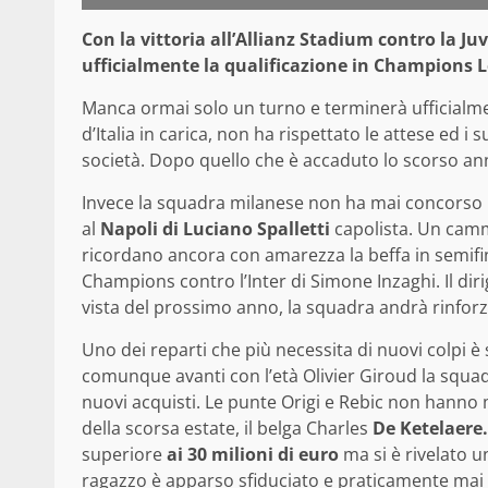
Con la vittoria all’Allianz Stadium contro la Ju
ufficialmente la qualificazione in Champions 
Manca ormai solo un turno e terminerà ufficialmen
d’Italia in carica, non ha rispettato le attese ed i 
società. Dopo quello che è accaduto lo scorso ann
Invece la squadra milanese non ha mai concorso pe
al
Napoli di Luciano Spalletti
capolista. Un cammi
ricordano ancora con amarezza la beffa in semifin
Champions contro l’Inter di Simone Inzaghi. Il dir
vista del prossimo anno, la squadra andrà rinforz
Uno dei reparti che più necessita di nuovi colpi è 
comunque avanti con l’età Olivier Giroud la squ
nuovi acquisti. Le punte Origi e Rebic non hanno 
della scorsa estate, il belga Charles
De Ketelaere.
superiore
ai 30 milioni di euro
ma si è rivelato u
ragazzo è apparso sfiduciato e praticamente mai d