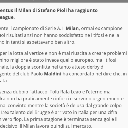
ventus il Milan di Stefano Pioli ha raggiunto
League.
te il campionato di Serie A. Il
Milan
, ormai ex campione
suoi risultati anzi non hanno soddisfatto ne i tifosi e ne la
o in tanti si aspettavano ben altro.
r la lotta al vertice e non è mai riuscita a creare problemi
no migliore è stato invece quello europeo, ma i tifosi
ale, la doppia sconfitta nel tanto atteso derby di
igente del club Paolo
Maldini
ha concordato nel dire che, in
ata.
senza dubbio l’attacco. Tolti Rafa Leao e l’eterno ma
adra non ha praticamente rinforzi e servono urgentemente
mai convinto mentre la società è delusa dal grande colpo
L’ex talento del Brugge è arrivato in Italia per una cifra
n vero flop. La prima stagione è terminata senza gol e il
ecisivo. Il Milan lavora quindi sul mercato.