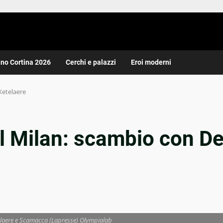
ano Cortina 2026
Cerchi e palazzi
Eroi moderni
Ketelaere
l Milan: scambio con D
elaere e Scamacca (Lapresse) Olympialab