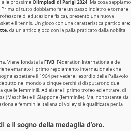
a alle prossime
Olimpiadi di Parigi 2024
. Ma cosa sappiamo
? Prima di tutto dobbiamo fare un passo indietro e tornare
rofessore di educazione fisica), presentò una nuova
asket e il tennis. Un gioco con una caratteristica particolare:
tte
, da un antico gioco con la palla praticato dalla nobiltà
na. Viene fondata la
FIVB
, Fédération Internationale de
e viene emanato il primo regolamento internazionale che
sogna aspettare il 1964 per vedere l’esordio della Pallavolo
o debutto nel mondo a cinque cerchi si disputarono due
 a quelle femminili. Ad alzare il primo trofeo ed entrare, di
Urss (Maschile) e il Giappone (femminile). Ma, nonostante sia
nazionale femminile italiana di volley si è qualificata per la
di e il sogno della medaglia d’oro.