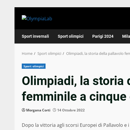
Skip
to
content
Sport invernali
Sport olimpici
Parigi 2024
Mil
Home
Sport olimpici
Olimpiadi, la storia della pallavolo f
Sport olimpici
Olimpiadi, la storia 
femminile a cinque 
Morgana Corti
14 Ottobre 2022
Dopo la vittoria agli scorsi Europei di Pallavolo e 