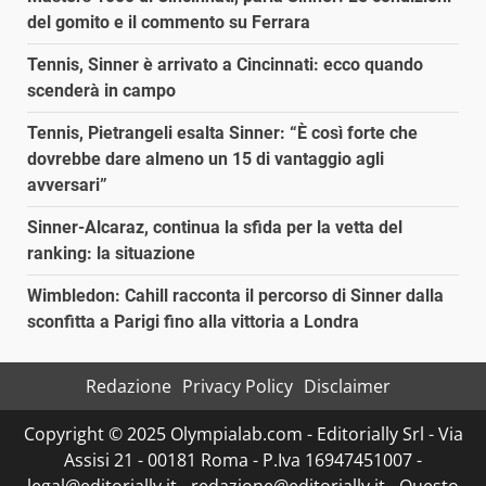
del gomito e il commento su Ferrara
Tennis, Sinner è arrivato a Cincinnati: ecco quando
scenderà in campo
Tennis, Pietrangeli esalta Sinner: “È così forte che
dovrebbe dare almeno un 15 di vantaggio agli
avversari”
Sinner-Alcaraz, continua la sfida per la vetta del
ranking: la situazione
Wimbledon: Cahill racconta il percorso di Sinner dalla
sconfitta a Parigi fino alla vittoria a Londra
Redazione
Privacy Policy
Disclaimer
Copyright © 2025 Olympialab.com - Editorially Srl - Via
Assisi 21 - 00181 Roma - P.Iva 16947451007 -
legal@editorially.it - redazione@editorially.it - Questo