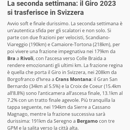
La seconda settimana: il Giro 2023
si trasferisce in Svizzera
Avvio soft e finale durissimo. La seconda settimana è
un’autentica sfida per gli scalatori e non solo. Si
parte con due frazioni per velocisti, Scandiano-
Viareggio (190km) e Camaiore-Tortona (218km), per
poi vivere una frazione impegnativa nei 179km da
Bra
a
Rivoli
, con l’ascesa verso Colle Braida a
rendere emozionanti gli ultimi km. La frazione regina
è quella che porta il Giro in Svizzera, nei 208km da
Borgofranco d’Ivrea a
Crans Montana
: il Gran San
Bernardo (34km al 5.5%) e la Croix de Coeur (15.4km
all’8.8%) sono l’anticamera all’ascesa finale, 13.1km al
7.2% con un tratto finale agevole. Più tranquilla la
tappa seguente, nei 194km da Sierre a Cassano
Magnago, mentre la frazione successiva sarà
durissima: 191km da Seregno a
Bergamo
con tre
GPM e la salita verso la città alta.