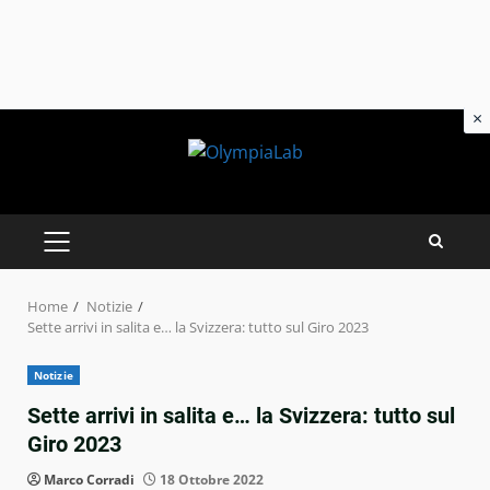
×
Skip
to
content
PRIMARY
MENU
Home
Notizie
Sette arrivi in salita e… la Svizzera: tutto sul Giro 2023
Notizie
Sette arrivi in salita e… la Svizzera: tutto sul
Giro 2023
Marco Corradi
18 Ottobre 2022