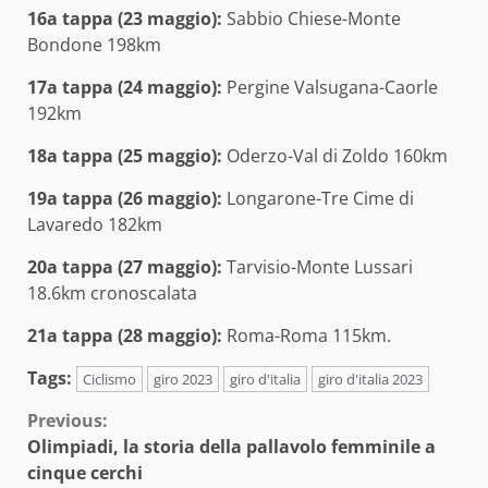
16a tappa (23 maggio):
Sabbio Chiese-Monte
Bondone 198km
17a tappa (24 maggio):
Pergine Valsugana-Caorle
192km
18a tappa (25 maggio):
Oderzo-Val di Zoldo 160km
19a tappa (26 maggio):
Longarone-Tre Cime di
Lavaredo 182km
20a tappa (27 maggio):
Tarvisio-Monte Lussari
18.6km cronoscalata
21a tappa (28 maggio):
Roma-Roma 115km.
Tags:
Ciclismo
giro 2023
giro d'italia
giro d'italia 2023
Continue
Previous:
Olimpiadi, la storia della pallavolo femminile a
Reading
cinque cerchi