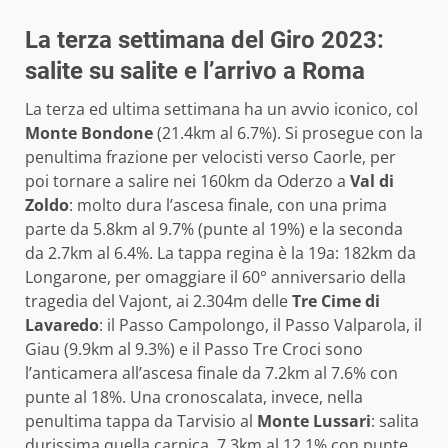
La terza settimana del Giro 2023:
salite su salite e l’arrivo a Roma
La terza ed ultima settimana ha un avvio iconico, col
Monte Bondone
(21.4km al 6.7%). Si prosegue con la
penultima frazione per velocisti verso Caorle, per
poi tornare a salire nei 160km da Oderzo a
Val di
Zoldo
: molto dura l’ascesa finale, con una prima
parte da 5.8km al 9.7% (punte al 19%) e la seconda
da 2.7km al 6.4%. La tappa regina è la 19a: 182km da
Longarone, per omaggiare il 60° anniversario della
tragedia del Vajont, ai 2.304m delle
Tre Cime di
Lavaredo
: il Passo Campolongo, il Passo Valparola, il
Giau (9.9km al 9.3%) e il Passo Tre Croci sono
l’anticamera all’ascesa finale da 7.2km al 7.6% con
punte al 18%. Una cronoscalata, invece, nella
penultima tappa da Tarvisio al
Monte Lussari
: salita
durissima quella carnica, 7.3km al 12.1% con punte