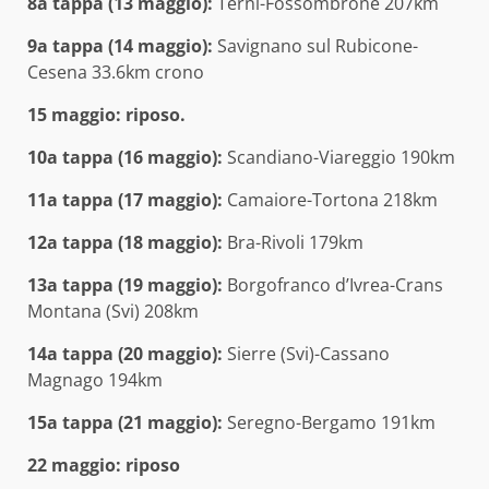
8a tappa (13 maggio):
Terni-Fossombrone 207km
9a tappa (14 maggio):
Savignano sul Rubicone-
Cesena 33.6km crono
15 maggio: riposo.
10a tappa (16 maggio):
Scandiano-Viareggio 190km
11a tappa (17 maggio):
Camaiore-Tortona 218km
12a tappa (18 maggio):
Bra-Rivoli 179km
13a tappa (19 maggio):
Borgofranco d’Ivrea-Crans
Montana (Svi) 208km
14a tappa (20 maggio):
Sierre (Svi)-Cassano
Magnago 194km
15a tappa (21 maggio):
Seregno-Bergamo 191km
22 maggio: riposo