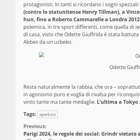
protagonisti. In tanti si ricordano i sogni spezzati
(contro lo statunitense Henry Tillman), a Vince
hun, fino a Roberto Cammarelle a Londra 2012 
polemica, in tre sport differenti, come quella di i
di casa, visto che Odette Giuffrida è stata battut
Abbes da un uzbeko.
Odette Giuff
Resta naturalmente la rabbia, che ora – soprattutt
in agonismo puro e voglia di rivalsa per riconquis
vinto tante ma tante medaglie.
L’ultima a Tokyo 
Tags:
apertura
Continue
Previous:
Parigi 2024, le regole dei social: Grindr vietato 