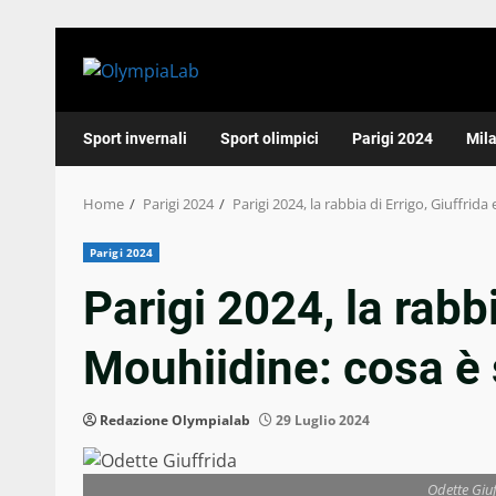
Skip
to
content
Sport invernali
Sport olimpici
Parigi 2024
Mil
Home
Parigi 2024
Parigi 2024, la rabbia di Errigo, Giuffrid
Parigi 2024
Parigi 2024, la rabbi
Mouhiidine: cosa è
Redazione Olympialab
29 Luglio 2024
Odette Giu