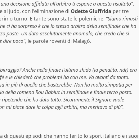
una decisione affidata all’arbitro ti espone a questo risultato”
,
e al judo, con l’eliminazione di
Odette Giuffrida
per tre
 primo turno. E tante sono state le polemiche:
“Siamo rimasti
 che ci ha sorpreso è che lo stesso arbitro della semifinale che ha
terzo posto. Un dato assolutamente anomalo, che credo che si
è dire poco”
, le parole roventi di Malagò.
rbitraggio? Anche nella finale l’ultimo shido (la penalità, ndr) era
fè e le chiederò che problemi ha con me. Va avanti da tanto.
sa in più di quello che basterebbe. Non ha molta simpatia per
gio della romena Rou Babiuc in semifinale e finale terzo posto.
o ripetendo che ho dato tutto. Sicuramente il Signore vuole
 mi piace dare la colpa agli arbitri, ma meritavo di più”.
di questi episodi che hanno ferito lo sport italiano e i suoi