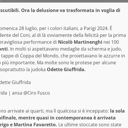
iscutibili. Ora la delusione va trasformata in voglia di
nica 28 luglio, per i colori italiani, a Parigi 2024. È
ente del Coni, al di là ovviamente della felicità per la prima
meravigliosa performance di
Nicolò Martinenghi
nei 100
anti
. In molti si aspettavano medaglie da scherma e judo,
lle tappe di Coppa del Mondo, che proiettavano le azzurre in
rno più importante. Ma molte sono le protese per alcune
o soprattutto la judoka
Odette Giuffrida.
rida | ansa @Ciro Fusco
o arrivate ai quarti, ma lì qualcosa si è inceppato:
la sola
emifinale, mentre quasi in contemporanea è arrivata
rrigo e Martina Favaretto.
Le ultime stoccate sono state