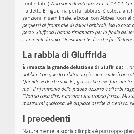
contestate (
“Non sarei dovuta arrivare al 14-14. Con 
ha detto Errigo), ma poi la rabbia si è estesa anch
sanzioni in semifinale, e boxe, con Abbes fuori al
perplessi di fronte alle decisioni arbitrali. Ma la cosa
perso Giuffrida l’hanno rimandato per la finale del 
commenti da solo. Onestamente dire che fa riflettere 
La rabbia di Giuffrida
È rimasta la grande delusione di Giuffrida:
“L’a
dubbio. Con questo arbitro un giorno prenderò un caf
Quando vedo che sale lei, già so che devo fare qualco
me”. Il riferimento della judoka azzurra è all’arbitrag
“Non so cosa dire, è ancora tutto troppo fresco. Mi st
mostrarmi qualcosa. Mi dispiace perché ci credevo. Non
I precedenti
Naturalmente la storia olimpica è purtroppo piena 