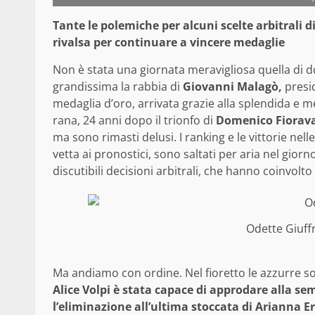
Tante le polemiche per alcuni scelte arbitrali d
rivalsa per continuare a vincere medaglie
Non è stata una giornata meravigliosa quella di dome
grandissima la rabbia di
Giovanni Malagò,
presid
medaglia d’oro, arrivata grazie alla splendida e 
rana, 24 anni dopo il trionfo di
Domenico Fiorav
ma sono rimasti delusi. I ranking e le vittorie ne
vetta ai pronostici, sono saltati per aria nel gio
discutibili decisioni arbitrali, che hanno coinvolt
Odette Giuff
Ma andiamo con ordine. Nel fioretto le azzurre son
Alice Volpi è stata capace di approdare alla s
l’eliminazione all’ultima stoccata di Arianna E