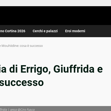
ano Cortina 2026
Cerchi e palazzi
Eroi moderni
a e Mouhiidine: cosa è successo
a di Errigo, Giuffrida e
 successo
ffrida | ansa @Ciro Fusco