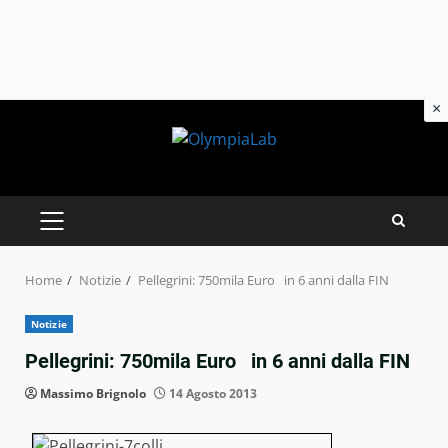
×
Skip
to
content
PRIMARY
MENU
Home
Notizie
Pellegrini: 750mila Euro in 6 anni dalla FIN
Notizie
Pellegrini: 750mila Euro in 6 anni dalla FIN
Massimo Brignolo
14 Agosto 2013