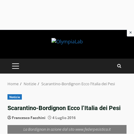
×
Skip
to
content
PRIMARY
MENU
Home
Notizie
Scarantino-Bordignon Ecco l’Italia dei Pesi
Notizie
Scarantino-Bordignon Ecco l’Italia dei Pesi
Francesco Facchini
4 Luglio 2016
La Bordignon in azione dal sito www.federpesistica.it