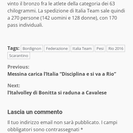
vinto il bronzo fra le atlete della categoria dei 63
chilogrammi. La spedizione di Italia Team sale quindi
a 270 persone (142 uomini e 128 donne), con 170
pass individuali.
Tags:
Bordignon
Federazione
Italia Team
Pesi
Rio 2016
Scarantino
Continue
Previous:
Messina carica l’Italia “Disciplina e si va a Rio”
Reading
Next:
l’Italvolley di Bonitta si raduna a Cavalese
Lascia un commento
Il tuo indirizzo email non sarà pubblicato.
I campi
obbligatori sono contrassegnati
*