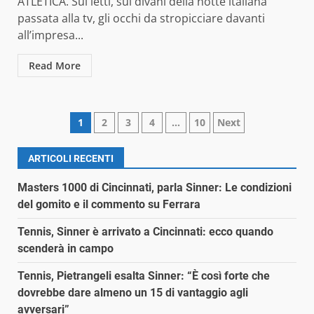
ATLETICA. Sui letti, sui divani della notte italiana
passata alla tv, gli occhi da stropicciare davanti
all’impresa...
Read More
Paginazione
1
2
3
4
…
10
Next
degli
ARTICOLI RECENTI
articoli
Masters 1000 di Cincinnati, parla Sinner: Le condizioni
del gomito e il commento su Ferrara
Tennis, Sinner è arrivato a Cincinnati: ecco quando
scenderà in campo
Tennis, Pietrangeli esalta Sinner: “È così forte che
dovrebbe dare almeno un 15 di vantaggio agli
avversari”