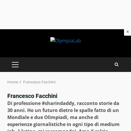
×
Skip
to
content
PRIMARY
MENU
Home
Francesco Facchini
Francesco Facchini
Di professione #sharindaddy, racconto storie da
30 anni. Ho un futuro dietro le spalle fatto di un
Mondiale e due Olimpiadi, ma anche di
esperienze giornalistiche in ogni tipo di medium