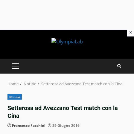
×
Skip
to
content
PRIMARY
MENU
Home
Notizie
Setterosa ad Avezzano Test match con la Cina
Notizie
Setterosa ad Avezzano Test match con la
Cina
Francesco Facchini
29 Giugno 2016