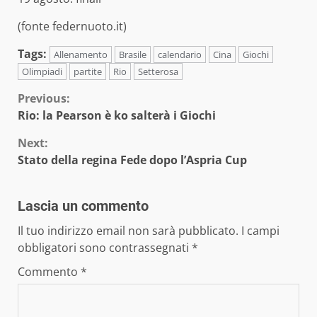
(fonte federnuoto.it)
Tags:
Allenamento
Brasile
calendario
Cina
Giochi
Olimpiadi
partite
Rio
Setterosa
Continue
Previous:
Rio: la Pearson è ko salterà i Giochi
Reading
Next:
Stato della regina Fede dopo l’Aspria Cup
Lascia un commento
Il tuo indirizzo email non sarà pubblicato.
I campi
obbligatori sono contrassegnati
*
Commento
*