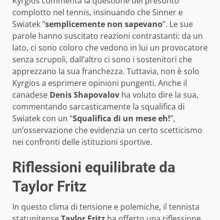
Kyrgios commenta la questione del presunto
complotto nel tennis, insinuando che Sinner e
Swiatek “
semplicemente non sapevano
”. Le sue
parole hanno suscitato reazioni contrastanti: da un
lato, ci sono coloro che vedono in lui un provocatore
senza scrupoli, dall’altro ci sono i sostenitori che
apprezzano la sua franchezza. Tuttavia, non è solo
Kyrgios a esprimere opinioni pungenti. Anche il
canadese
Denis Shapovalov
ha voluto dire la sua,
commentando sarcasticamente la squalifica di
Swiatek con un “
Squalifica di un mese eh!
”,
un’osservazione che evidenzia un certo scetticismo
nei confronti delle istituzioni sportive.
Riflessioni equilibrate da
Taylor Fritz
In questo clima di tensione e polemiche, il tennista
statunitense
Taylor Fritz
ha offerto una riflessione