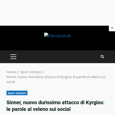
×
Skip
to
content
PRIMARY
MENU
Home
Sport olimpici
Sinner, nuovo durissimo attacco di Kyrgios: le parole al veleno sui
social
Sport olimpici
Sinner, nuovo durissimo attacco di Kyrgios:
le parole al veleno sui social