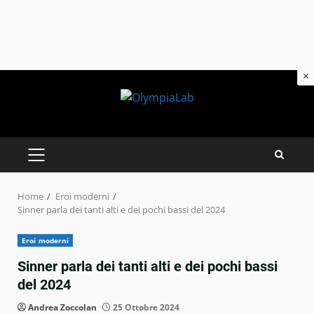
×
Skip
to
content
PRIMARY
MENU
Home
Eroi moderni
Sinner parla dei tanti alti e dei pochi bassi del 2024
Eroi moderni
Sinner parla dei tanti alti e dei pochi bassi
del 2024
Andrea Zoccolan
25 Ottobre 2024