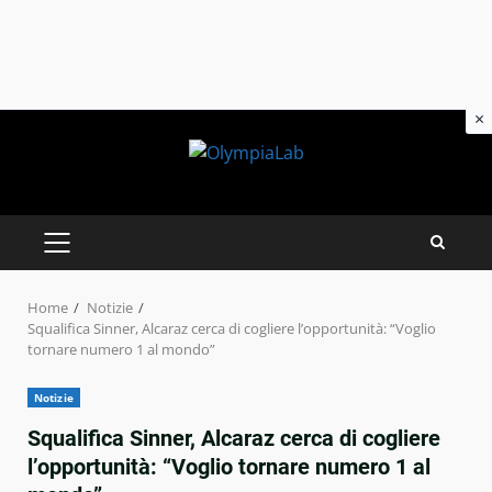
×
Skip
to
content
PRIMARY
MENU
Home
Notizie
Squalifica Sinner, Alcaraz cerca di cogliere l’opportunità: “Voglio
tornare numero 1 al mondo”
Notizie
Squalifica Sinner, Alcaraz cerca di cogliere
l’opportunità: “Voglio tornare numero 1 al