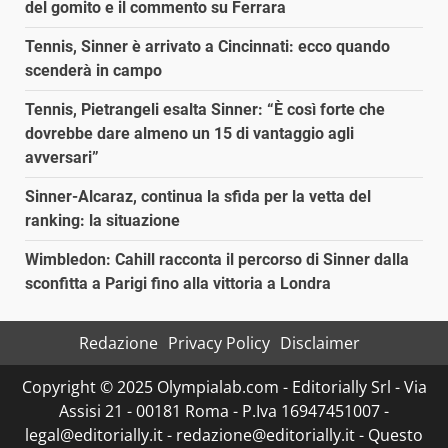
del gomito e il commento su Ferrara
Tennis, Sinner è arrivato a Cincinnati: ecco quando
scenderà in campo
Tennis, Pietrangeli esalta Sinner: “È così forte che
dovrebbe dare almeno un 15 di vantaggio agli
avversari”
Sinner-Alcaraz, continua la sfida per la vetta del
ranking: la situazione
Wimbledon: Cahill racconta il percorso di Sinner dalla
sconfitta a Parigi fino alla vittoria a Londra
Redazione
Privacy Policy
Disclaimer
Copyright © 2025 Olympialab.com - Editorially Srl - Via
Assisi 21 - 00181 Roma - P.Iva 16947451007 -
legal@editorially.it - redazione@editorially.it - Questo