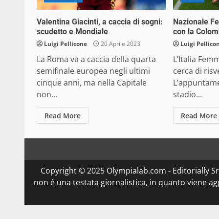
Valentina Giacinti, a caccia di sogni:
Nazionale F
scudetto e Mondiale
con la Colom
Luigi Pellicone
20 Aprile 2023
Luigi Pellico
La Roma va a caccia della quarta
L’Italia Fem
semifinale europea negli ultimi
cerca di risv
cinque anni, ma nella Capitale
L’appuntame
non...
stadio...
Read More
Read More
Copyright © 2025 Olympialab.com - Editorially Srl 
non è una testata giornalistica, in quanto viene a