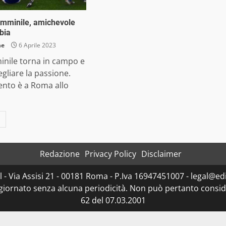
emminile, amichevole
bia
ne
6 Aprile 2023
minile torna in campo e
egliare la passione.
nto è a Roma allo
Redazione
Privacy Policy
Disclaimer
- Via Assisi 21 - 00181 Roma - P.Iva 16947451007 - legal@edit
ggiornato senza alcuna periodicità. Non può pertanto consider
62 del 07.03.2001