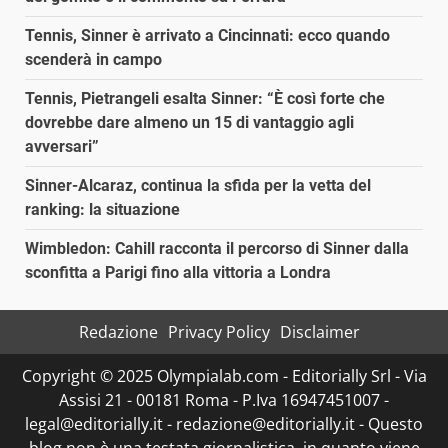
Tennis, Sinner è arrivato a Cincinnati: ecco quando
scenderà in campo
Tennis, Pietrangeli esalta Sinner: “È così forte che
dovrebbe dare almeno un 15 di vantaggio agli
avversari”
Sinner-Alcaraz, continua la sfida per la vetta del
ranking: la situazione
Wimbledon: Cahill racconta il percorso di Sinner dalla
sconfitta a Parigi fino alla vittoria a Londra
Redazione
Privacy Policy
Disclaimer
Copyright © 2025 Olympialab.com - Editorially Srl - Via
Assisi 21 - 00181 Roma - P.Iva 16947451007 -
legal@editorially.it - redazione@editorially.it - Questo
blog non è una testata giornalistica, in quanto viene