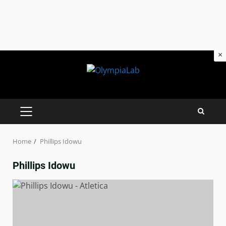
×
Skip
to
content
PRIMARY
MENU
Home
Phillips Idowu
Phillips Idowu