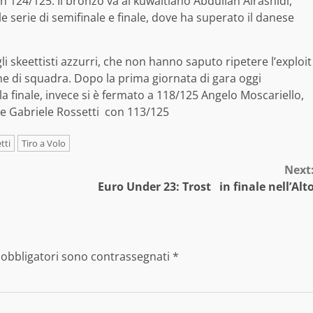
on 124/125. Il bronzo va al kuwaitiano Abdullah Alrashidi,
e serie di semifinale e finale, dove ha superato il danese
gli skeettisti azzurri, che non hanno saputo ripetere l’exploit
ne di squadra. Dopo la prima giornata di gara oggi
a finale, invece si è fermato a 118/125 Angelo Moscariello,
ine Gabriele Rossetti con 113/125
tti
Tiro a Volo
Next
Euro Under 23: Trost in finale nell’Alt
 obbligatori sono contrassegnati
*