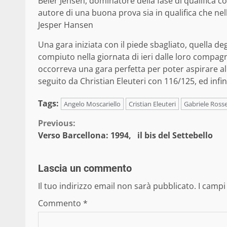
Beier Jensen, dominatore della fase di qualifica c
autore di una buona prova sia in qualifica che nell
Jesper Hansen
Una gara iniziata con il piede sbagliato, quella de
compiuto nella giornata di ieri dalle loro compag
occorreva una gara perfetta per poter aspirare all
seguito da Christian Eleuteri con 116/125, ed inf
Tags:
Angelo Moscariello
Cristian Eleuteri
Gabriele Rosse
Continue
Previous:
Verso Barcellona: 1994, il bis del Settebello
Reading
Lascia un commento
Il tuo indirizzo email non sarà pubblicato.
I campi
Commento
*