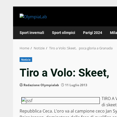
Skip
to
content
Sport invernali
Sport olimpici
Parigi 2024
Mil
Home
Notizie
Tiro a Volo: Skeet, poca gloria a Granada
Notizie
Tiro a Volo: Skeet,
Redazione Olympialab
11 Luglio 2013
TIRO A 
di skee
Repubblica Ceca. L’oro va al campione ceco Jan Sy