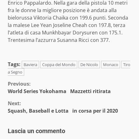
Enrico Pappalardo. Nella gara della pistola 10 metri
fra le donne la migliore posizione è andata alla
bielorussa Viktoria Chaika con 199.6 punti. Seconda
la malese Lee Yean Joseline Cheah con 197.8, terza
l’atleta di casa Munkhbayar Dorysuren con 175.1.
Trentesima l’azzurra Susanna Ricci con 377.
Tags:
Baviera
Coppa del Mondo
De Nicolo
Monaco
Tiro
a Segno
Continue
Previous:
World Series Yokohama Mazzetti ritirata
Reading
Next:
Squash, Baseball e Lotta in corsa per il 2020
Lascia un commento