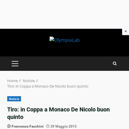
×
Skip
to
content
PRIMARY
MENU
Home
Notizie
Tiro: in Coppa a Monaco De Nicolo buon quinto
Notizie
Tiro: in Coppa a Monaco De Nicolo buon
quinto
Francesco Facchini
29 Maggio 2013