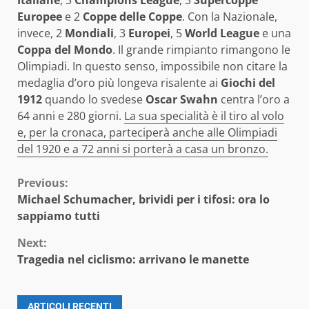
Europee
e 2
Coppe delle Coppe
. Con la Nazionale,
invece, 2
Mondiali
, 3
Europei
, 5
World League
e una
Coppa del Mondo
. Il grande rimpianto rimangono le
Olimpiadi. In questo senso, impossibile non citare la
medaglia d’oro più longeva risalente ai
Giochi del
1912
quando lo svedese
Oscar Swahn
centra l’oro a
64 anni e 280 giorni.
La sua specialità è il tiro al volo
e, per la cronaca, parteciperà anche alle Olimpiadi
del 1920 e a 72 anni si porterà a casa un bronzo.
Continue
Previous:
Michael Schumacher, brividi per i tifosi: ora lo
Reading
sappiamo tutti
Next:
Tragedia nel ciclismo: arrivano le manette
ARTICOLI RECENTI