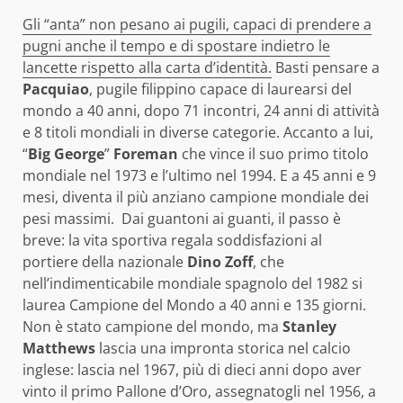
Gli “anta” non pesano ai pugili, capaci di prendere a
pugni anche il tempo e di spostare indietro le
lancette rispetto alla carta d’identità.
Basti pensare a
Pacquiao
, pugile filippino capace di laurearsi del
mondo a 40 anni, dopo 71 incontri, 24 anni di attività
e 8 titoli mondiali in diverse categorie. Accanto a lui,
“
Big George
”
Foreman
che vince il suo primo titolo
mondiale nel 1973 e l’ultimo nel 1994. E a 45 anni e 9
mesi, diventa il più anziano campione mondiale dei
pesi massimi. Dai guantoni ai guanti, il passo è
breve: la vita sportiva regala soddisfazioni al
portiere della nazionale
Dino Zoff
, che
nell’indimenticabile mondiale spagnolo del 1982 si
laurea Campione del Mondo a 40 anni e 135 giorni.
Non è stato campione del mondo, ma
Stanley
Matthews
lascia una impronta storica nel calcio
inglese: lascia nel 1967, più di dieci anni dopo aver
vinto il primo Pallone d’Oro, assegnatogli nel 1956, a