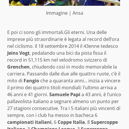
Immagine | Ansa
E poi ci sono gli immortali.Gli eterni. Una delle
imprese più straordinarie è legata al record dell’ora
nel ciclismo. Il 18 settembre 2014 il 43enne tedesco
Jeins Vogt
, pedalando una bici da pista fissa il
record in 51,115 km nel velodromo svizzero di
Grenchen
, chiudendo così in modo memorabile la
carriera. Passando dalle due alle quattro ruote, c’è il
mito di
Fangio
che a quaranta anni… inizia a vincere
il primo dei quattro titoli mondiali: l’ultimo arriva a
46 anni e 41 giorni.
Samuele Papi
a 43 anni, è l’unico
pallavolista italiano a segnare almeno un punto per
27 stagioni consecutive. Tra i 5 italiani più vincenti di
sempre, con i club ha messo in bacheca 6
campionati italiani
, 6
Coppe Italia
, 8
Supercoppe
Italiane
, 3
Champions League
, 3
Supercoppe