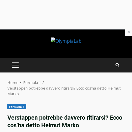
×
Skip
to
content
PRIMARY
MENU
Home
Formula 1
Verstappen potrebbe davvero ritirarsi? Ecco cos’ha detto Helmut
Marko
Formula 1
Verstappen potrebbe davvero ritirarsi? Ecco
cos’ha detto Helmut Marko