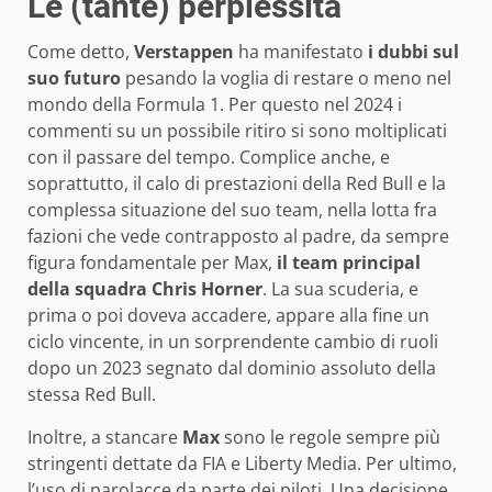
Le (tante) perplessità
Come detto,
Verstappen
ha manifestato
i dubbi sul
suo futuro
pesando la voglia di restare o meno nel
mondo della Formula 1. Per questo nel 2024 i
commenti su un possibile ritiro si sono moltiplicati
con il passare del tempo. Complice anche, e
soprattutto, il calo di prestazioni della Red Bull e la
complessa situazione del suo team, nella lotta fra
fazioni che vede contrapposto al padre, da sempre
figura fondamentale per Max,
il team principal
della squadra Chris Horner
. La sua scuderia, e
prima o poi doveva accadere, appare alla fine un
ciclo vincente, in un sorprendente cambio di ruoli
dopo un 2023 segnato dal dominio assoluto della
stessa Red Bull.
Inoltre, a stancare
Max
sono le regole sempre più
stringenti dettate da FIA e Liberty Media. Per ultimo,
l’uso di parolacce da parte dei piloti. Una decisione