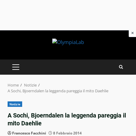
×
Skip
to
content
PRIMARY
MENU
Home
Notizie
A Sochi, Bjoerndalen la leggenda pareggia il mito Daehlie
Notizie
A Sochi, Bjoerndalen la leggenda pareggia il
mito Daehlie
Francesco Facchini
8 Febbraio 2014