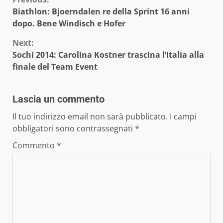
Continue
Biathlon: Bjoerndalen re della Sprint 16 anni
Reading
dopo. Bene Windisch e Hofer
Next:
Sochi 2014: Carolina Kostner trascina l’Italia alla
finale del Team Event
Lascia un commento
Il tuo indirizzo email non sarà pubblicato.
I campi
obbligatori sono contrassegnati
*
Commento
*