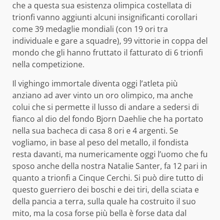
che a questa sua esistenza olimpica costellata di
trionfi vanno aggiunti alcuni insignificanti corollari
come 39 medaglie mondiali (con 19 ori tra
individuale e gare a squadre), 99 vittorie in coppa del
mondo che gli hanno fruttato il fatturato di 6 trionfi
nella competizione.
Il vighingo immortale diventa oggi l’atleta più
anziano ad aver vinto un oro olimpico, ma anche
colui che si permette il lusso di andare a sedersi di
fianco al dio del fondo Bjorn Daehlie che ha portato
nella sua bacheca di casa 8 ori e 4 argenti. Se
vogliamo, in base al peso del metallo, il fondista
resta davanti, ma numericamente oggi l’uomo che fu
sposo anche della nostra Natalie Santer, fa 12 pari in
quanto a trionfi a Cinque Cerchi. Si può dire tutto di
questo guerriero dei boschi e dei tiri, della sciata e
della pancia a terra, sulla quale ha costruito il suo
mito, ma la cosa forse più bella è forse data dal