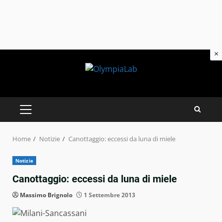
×
Skip
to
content
PRIMARY
MENU
Home
Notizie
Canottaggio: eccessi da luna di miele
Notizie
Canottaggio: eccessi da luna di miele
Massimo Brignolo
1 Settembre 2013