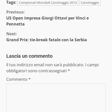
Tags:
Campionati Mondiali Canottaggio 2013
Canottaggio
Continue
Previous:
US Open impresa Giorgi Ottavi per Vinci e
Reading
Pennetta
Next:
Grand Prix: tie-break fatale con la Serbia
Lascia un commento
Il tuo indirizzo email non sarà pubblicato.
I campi
obbligatori sono contrassegnati
*
Commento
*