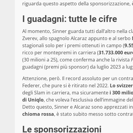
riguarda questo aspetto della sponsorizzazione, è
I guadagni: tutte le cifre
Al momento, Sinner guarda tutti dall’altro nella cl
Zverev, allo spagnolo Alcaraz appunto e al serbo
stagionali solo per i premi ottenuti in campo (
9.5
ricco per montepremi in carriera (
31.733.000 eur
(30 milioni a 25), come conferma anche la rivista
guadagni (premi più sponsor) da luglio 2023 a lug
Attenzione, però. Il record assoluto per un contr
Federer, che pure si è ritirato nel 2022.
Lo svizze
degli Slam in carriera, ma sicuramente
i 300 mili
di Uniqlo
, che voleva l’esclusiva dell’immagine d
Detto questo, Sinner e Alcaraz sono apprezzati i
chioma rossa
, è stato subito messo sotto contra
Le sponsorizzazioni