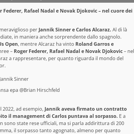
r Federer, Rafael Nadal e Novak Djokovic – nel cuore dei
 meraviglioso per
Jannik Sinner e Carlos Alcaraz.
Al di là
mediate, in maniera anche sorprendente dallo spagnolo.
 Us Open
, mentre Alcaraz ha vinto
Roland Garros e
hree –
Roger Federer, Rafael Nadal e Novak Djokovic
– ne
caraz a rappresentare, per quanto riguarda il mondo del
or.
 ansa epa @Brian Hirschfeld
el 2022, ad esempio,
Jannik aveva firmato un contratto
ubito il management di Carlos puntava al sorpasso.
E a
sono state rese ufficiali, ma si parla addirittura di 200
nsomma, il sorpasso tanto agognato, almeno per quanto