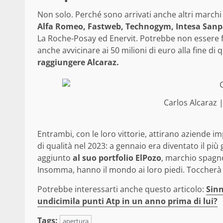
Non solo. Perché sono arrivati anche altri marchi
Alfa Romeo, Fastweb, Technogym, Intesa Sanpa
La Roche-Posay ed Enervit. Potrebbe non essere f
anche avvicinare ai 50 milioni di euro alla fine di 
raggiungere Alcaraz.
Carlos Alcaraz 
Entrambi, con le loro vittorie, attirano aziende im
di qualità nel 2023: a gennaio era diventato il pi
aggiunto
al suo portfolio ElPozo
, marchio spagno
Insomma, hanno il mondo ai loro piedi. Toccherà a 
Potrebbe interessarti anche questo articolo:
Sinn
undicimila punti Atp in un anno prima di lui?
Tags:
apertura