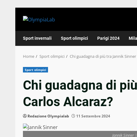
Skip
to
content
Sport invernali
Sport olimpici
Parigi 2024
Mil
Home
Sport olimpici
Chi guadagna di più tra Jannik Sinner 
Sport olimpici
Chi guadagna di più
Carlos Alcaraz?
Redazione Olympialab
11 Settembre 2024
Jannik Sinner 