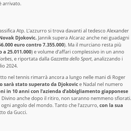
 arrivato.
assifica Atp. L’azzurro si trova davanti al tedesco Alexander
Novak Djokovic.
Jannik supera Alcaraz anche nei guadagni
56.000 euro contro 7.355.000
). Ma il murciano resta più
o a 25.011.000
) e volume d’affari complessivo in un anno
Forbes
, e riportata dalla
Gazzetta dello Sport
, analizzando i
lio 2024.
atto nel tennis rimarrà ancora a lungo nelle mani di Roger
ro sarà stato superato da Djokovic
e Nadal nel numero
oni in 10 anni con l’azienda d’abbigliamento giapponese
el Divino anche dopo il ritiro, non saranno nemmeno sfiorati
n ogni angolo del mondo. Tanto che l’azzurro,
con la sua
tto da Gucci.